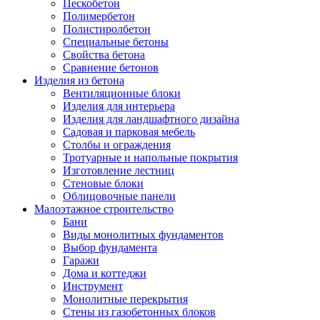
Пескобетон
Полимербетон
Полистиролбетон
Специальные бетоны
Свойства бетона
Сравнение бетонов
Изделия из бетона
Вентиляционные блоки
Изделия для интерьера
Изделия для ландшафтного дизайна
Садовая и парковая мебель
Столбы и ограждения
Тротуарные и напольные покрытия
Изготовление лестниц
Стеновые блоки
Облицовочные панели
Малоэтажное строительство
Бани
Виды монолитных фундаментов
Выбор фундамента
Гаражи
Дома и коттеджи
Инструмент
Монолитные перекрытия
Стены из газобетонных блоков