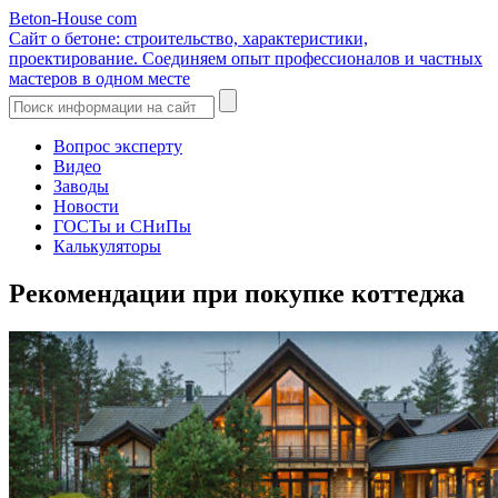
Beton-House
com
Сайт о бетоне: строительство, характеристики,
проектирование. Соединяем опыт профессионалов и частных
мастеров в одном месте
Вопрос эксперту
Видео
Заводы
Новости
ГОСТы и СНиПы
Калькуляторы
Рекомендации при покупке коттеджа