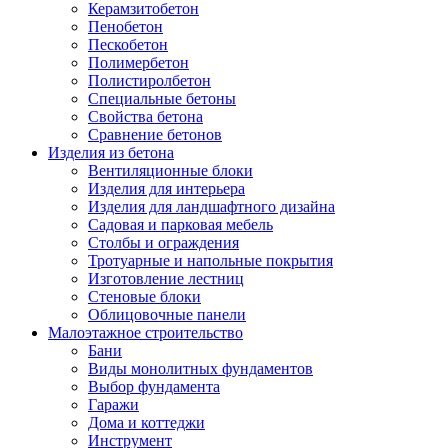
Керамзитобетон
Пенобетон
Пескобетон
Полимербетон
Полистиролбетон
Специальные бетоны
Свойства бетона
Сравнение бетонов
Изделия из бетона
Вентиляционные блоки
Изделия для интерьера
Изделия для ландшафтного дизайна
Садовая и парковая мебель
Столбы и ограждения
Тротуарные и напольные покрытия
Изготовление лестниц
Стеновые блоки
Облицовочные панели
Малоэтажное строительство
Бани
Виды монолитных фундаментов
Выбор фундамента
Гаражи
Дома и коттеджи
Инструмент