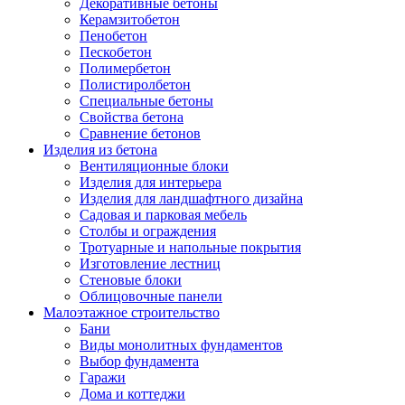
Декоративные бетоны
Керамзитобетон
Пенобетон
Пескобетон
Полимербетон
Полистиролбетон
Специальные бетоны
Свойства бетона
Сравнение бетонов
Изделия из бетона
Вентиляционные блоки
Изделия для интерьера
Изделия для ландшафтного дизайна
Садовая и парковая мебель
Столбы и ограждения
Тротуарные и напольные покрытия
Изготовление лестниц
Стеновые блоки
Облицовочные панели
Малоэтажное строительство
Бани
Виды монолитных фундаментов
Выбор фундамента
Гаражи
Дома и коттеджи