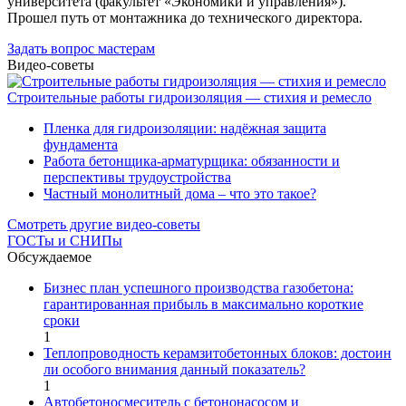
университета (факультет «Экономики и управления»).
Прошел путь от монтажника до технического директора.
Задать вопрос мастерам
Видео-советы
Строительные работы гидроизоляция — стихия и ремесло
Пленка для гидроизоляции: надёжная защита
фундамента
Работа бетонщика-арматурщика: обязанности и
перспективы трудоустройства
Частный монолитный дома – что это такое?
Смотреть другие видео-советы
ГОСТы и СНИПы
Обсуждаемое
Бизнес план успешного производства газобетона:
гарантированная прибыль в максимально короткие
сроки
1
Теплопроводность керамзитобетонных блоков: достоин
ли особого внимания данный показатель?
1
Автобетоносмеситель с бетононасосом и