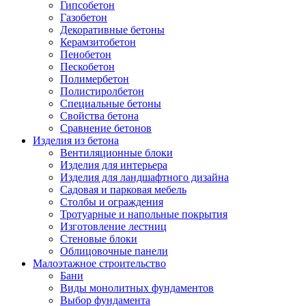
Гипсобетон
Газобетон
Декоративные бетоны
Керамзитобетон
Пенобетон
Пескобетон
Полимербетон
Полистиролбетон
Специальные бетоны
Свойства бетона
Сравнение бетонов
Изделия из бетона
Вентиляционные блоки
Изделия для интерьера
Изделия для ландшафтного дизайна
Садовая и парковая мебель
Столбы и ограждения
Тротуарные и напольные покрытия
Изготовление лестниц
Стеновые блоки
Облицовочные панели
Малоэтажное строительство
Бани
Виды монолитных фундаментов
Выбор фундамента