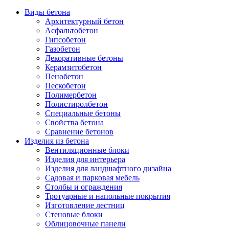
Виды бетона
Архитектурный бетон
Асфальтобетон
Гипсобетон
Газобетон
Декоративные бетоны
Керамзитобетон
Пенобетон
Пескобетон
Полимербетон
Полистиролбетон
Специальные бетоны
Свойства бетона
Сравнение бетонов
Изделия из бетона
Вентиляционные блоки
Изделия для интерьера
Изделия для ландшафтного дизайна
Садовая и парковая мебель
Столбы и ограждения
Тротуарные и напольные покрытия
Изготовление лестниц
Стеновые блоки
Облицовочные панели