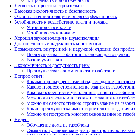
4. Прочность и долговечность
Легкость и простота строительства
Высокая экологичность и безопасность
Отличная теплоизоляция и энергоэффективность
Устойчивость к воздействию влаги и пожара
Устойчивость к влаге
Устойчивость к пожару
Хорошая звукоизоляция и шумоизоляция
Долговечность и надежность конструкции
Возможность внутренней и наружной отделки без пробл
Преимущества газобетонных блоков для отделки:
Важно учитывать:
Экономичность и доступность цены
Преимущества экономичности газобетона:
Вопрос-ответ:
Какими преимуществами обладает здание, построен
Каково процесс строительства здания из газобетон
Каковы особенности утепления здания из газобето
Можно ли строить многоэтажные здания из газобет
Можно ли самостоятельно строить здание из газобе
Какие преимущества имеет строительство здания из
Можно ли построить многоэтажное здание из газоб
Видео:
Обрушение дома из газоблока
Самый популярный материал для строительства заг