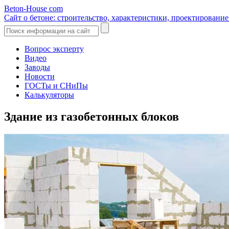
Beton-House
com
Сайт о бетоне: строительство, характеристики, проектировани
Вопрос эксперту
Видео
Заводы
Новости
ГОСТы и СНиПы
Калькуляторы
Здание из газобетонных блоков