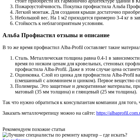
стоит приобрести их гармонично архитектуре зданий в Ки
Пожароустойчивость. Покупка профнастила Альба Профиль
Легкий монтаж. Для создания крыши достаточно приобре
Небольшой вес. На 1 м2 приходится примерно 3-4 кг в зав
Стойкость к неблагоприятным условиям.
Альба Профнастил отзывы и описание
В то же время профнастил Alba-Profil составляет такие материал
Сталь. Металлическая толщина равна 0.4-1 в зависимости
время по низким ценам для кровельных, стеновых профлис
профнастила Alba-Profil. Даже в этом случае цена остане
Оцинковка. Слой из цинка для профнастила Alba-Profil в
(смешанный с алюминием и цинком). Первое вещество с
Полимеры. Это защитные и декоративные материалы, при
матовый (35 мм толщина) и глянцевый (25 мм толщина).
Так что нужно обратиться к консультантам компании для того, 
Заказать металлочерепицу можно на сайте:
https://albaprofil.com
Рекомендуем похожие статьи