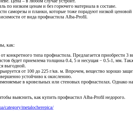
еве. Цена – в любом случае устроит.
 по низким ценам и без горючего материала в составе.
сти саморезы и планки, которые тоже порадуют низкой ценовой
исимости от вида профнастила Alba-Profil.
ы, как:
 от конкретного типа профнастила. Предлагается приобрести 3 
тов будет приемлема толщина 0.4, 5 и несущая − 0.5-1, мм. Так
тся выгодной.
арьируется от 100 до 225 г/кв. м. Впрочем, вещество хорошо защ
овершенно устойчиво к окислению.
меняемые в кровельных или стеновых профнастилах. Однако наи
чтобы выяснить, как купить профнастил Alba-Profil недорого.
.ua/category/metalocherepica/