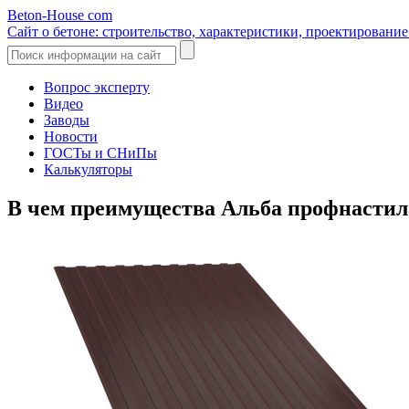
Beton-House
com
Сайт о бетоне: строительство, характеристики, проектировани
Вопрос эксперту
Видео
Заводы
Новости
ГОСТы и СНиПы
Калькуляторы
В чем преимущества Альба профнастил