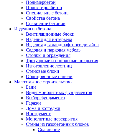
Полимербетон
Полистиролбетон
Специальные бетоны
Свойства бетона
Сравнение бетонов
Изделия из бетона
Вентиляционные блоки
Изделия для интерьера
Изделия для ландшафтного дизайна
Садовая и парковая мебель
Столбы и ограждения
Тротуарные и напольные покрытия
Изготовление лестниц
Стеновые блоки
Облицовочные панели
Малоэтажное строительство
Бани
Виды монолитных фундаментов
Выбор фундамента
Гаражи
Дома и коттеджи
Инструмент
Монолитные перекрытия
Стены из газобетонных блоков
Сравнение