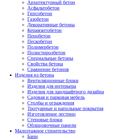
Архитектурный бетон
Асфальтобетон
Гипсобетон
Газобетон
Декоративные бетоны
Керамзитобетон
Пенобетон
Пескобетон
Полимербетон
Полистиролбетон
Специальные бетоны
Свойства бетона
Сравнение бетонов
Изделия из бетона
Вентиляционные блоки
Изделия для интерьера
Изделия для ландшафтного дизайна
Садовая и парковая мебель
Столбы и ограждения
Тротуарные и напольные покрытия
Изготовление лестниц
Стеновые блоки
Облицовочные панели
Малоэтажное строительство
Бани