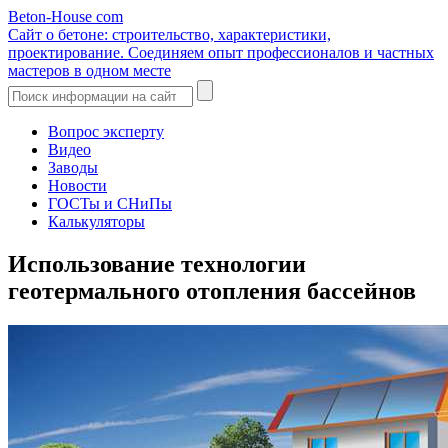
Beton-House
com
Сайт о бетоне: строительство, характеристики,
проектирование. Соединяем опыт профессионалов и частных
мастеров в одном месте
Вопрос эксперту
Видео
Заводы
Новости
ГОСТы и СНиПы
Калькуляторы
Использование технологии
геотермального отопления бассейнов