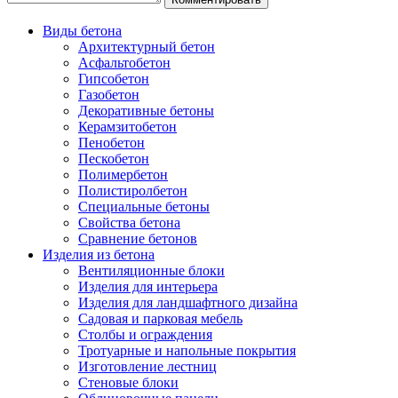
Виды бетона
Архитектурный бетон
Асфальтобетон
Гипсобетон
Газобетон
Декоративные бетоны
Керамзитобетон
Пенобетон
Пескобетон
Полимербетон
Полистиролбетон
Специальные бетоны
Свойства бетона
Сравнение бетонов
Изделия из бетона
Вентиляционные блоки
Изделия для интерьера
Изделия для ландшафтного дизайна
Садовая и парковая мебель
Столбы и ограждения
Тротуарные и напольные покрытия
Изготовление лестниц
Стеновые блоки