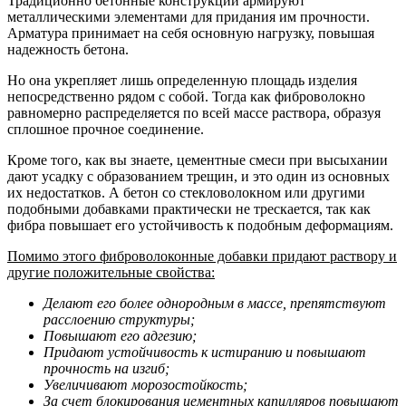
Традиционно бетонные конструкции армируют
металлическими элементами для придания им прочности.
Арматура принимает на себя основную нагрузку, повышая
надежность бетона.
Но она укрепляет лишь определенную площадь изделия
непосредственно рядом с собой. Тогда как фиброволокно
равномерно распределяется по всей массе раствора, образуя
сплошное прочное соединение.
Кроме того, как вы знаете, цементные смеси при высыхании
дают усадку с образованием трещин, и это один из основных
их недостатков. А бетон со стекловолокном или другими
подобными добавками практически не трескается, так как
фибра повышает его устойчивость к подобным деформациям.
Помимо этого фиброволоконные добавки придают раствору и
другие положительные свойства:
Делают его более однородным в массе, препятствуют
расслоению структуры;
Повышают его адгезию;
Придают устойчивость к истиранию и повышают
прочность на изгиб;
Увеличивают морозостойкость;
За счет блокирования цементных капилляров повышают