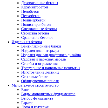
Декоративные бетоны
Керамзитобетон
Пенобетон
Пескобетон
Полимербетон
Полистиролбетон
Специальные бетоны
Свойства бетона
Сравнение бетонов
Изделия из бетона
Вентиляционные блоки
Изделия для интерьера
Изделия для ландшафтного дизайна
Садовая и парковая мебель
Столбы и ограждения
Тротуарные и напольные покрытия
Изготовление лестниц
Стеновые блоки
Облицовочные панели
Малоэтажное строительство
Бани
Виды монолитных фундаментов
Выбор фундамента
Гаражи
Дома и коттеджи