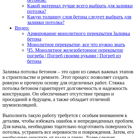
бетоном?
Какой материал лучше всего выбрать для заливки
потолка?
Какую толщину слоя бетона следует выбрать для
заливки потолка?
Видео:
Армирование монолитного перекрытия Заливка
бетона
Монолитное перекрытие, все что нужно знать
Ч5. Монолитное железобетонное перекрытие
погреба | Погреб своими руками | Погреб из
бетона
Заливка потолка бетоном – это один из самых важных этапов
в строительстве и ремонте. Этот процесс позволяет создать
ровную и прочную основу для отделочных работ. Стяжка
потолка бетоном гарантирует долговечность и надежность
конструкции. Он обеспечивает отсутствие трещин и
проседаний в будущем, а также обладает отличной
шумоизоляцией.
Выполнить такую работу требуется с особым вниманием к
деталям, чтобы избежать ошибок и непредвиденных проблем.
Для начала, необходимо тщательно подготовить поверхность
потолка, устранить все неровности и повреждения. Затем, его
необходимо очистить от пыли и грязи. Далее следует