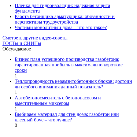
Пленка для гидроизоляции: надёжная защита
фундамента
Работа бетонщика-арматурщика: обязанности и
перспективы трудоустройства
Частный монолитный дома – что это такое?
Смотреть другие видео-советы
ГОСТы и СНИПы
Обсуждаемое
Бизнес план успешного производства газобетона:
гарантированная прибыль в максимально короткие
сроки
1
Теплопроводность керамзитобетонных блоков: достоин
ли особого внимания данный показатель?
1
Автобетоносмеситель с бетононасосом и
вместительным миксером
1
Выбираем материал для стен дома: газобетон или
клееный брус – что лучше?
0