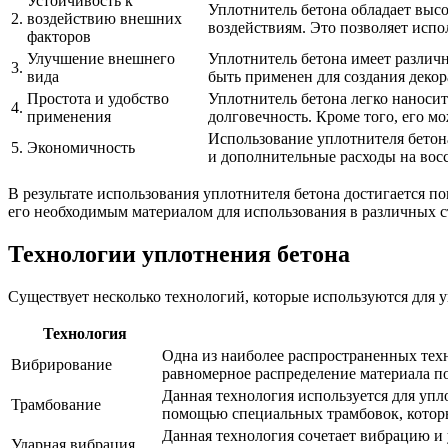
Устойчивость к
Уплотнитель бетона обладает выс
2.
воздействию внешних
воздействиям. Это позволяет испо
факторов
Улучшение внешнего
Уплотнитель бетона имеет различ
3.
вида
быть применен для создания деко
Простота и удобство
Уплотнитель бетона легко наносит
4.
применения
долговечность. Кроме того, его м
Использование уплотнителя бетон
5.
Экономичность
и дополнительные расходы на вос
В результате использования уплотнителя бетона достигается п
его необходимым материалом для использования в различных с
Технологии уплотнения бетона
Существует несколько технологий, которые используются для у
Технология
Одна из наиболее распространенных техн
Вибрирование
равномерное распределение материала по
Данная технология используется для упл
Трамбование
помощью специальных трамбовок, которы
Данная технология сочетает вибрацию и 
Ударная вибрация