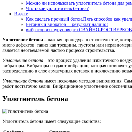
Можно ли использовать уплотнитель бетона для ре
Что такое уплотнитель бетона?
Видео:
Как сделать прочный бетон.Пять способов как увел
Бетонный вибратор— результат налицо!
вибратор из шуруповерта СВАЙНО-РОСТВЕР
Уплотнение бетона
– важная процедура в строительстве, кото
много дефектов, таких как трещины, пустоты или неравномер
является неотъемлемой частью процесса строительства.
Уплотнение бетона
– это процесс удаления избыточного возду
вибраторы. Вибраторы создают вибрацию, которая позволяет у
распределению в слое арматурных вставок и исключению возм
Уплотнение бетона
имеет несколько методов выполнения. Сам
работ достаточно велик. Вибрационное уплотнение обеспечива
Уплотнитель бетона
Уплотнитель бетона имеет следующие свойства: