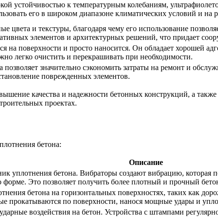
окой устойчивостью к температурным колебаниям, ультрафиоле
льзовать его в широком диапазоне климатических условий и на р
ные цвета и текстуры, благодаря чему его использование позво
ративных элементов и архитектурных решений, что придает соор
ся на поверхности и просто наносится. Он обладает хорошей адг
ожно легко очистить и перекрашивать при необходимости.
а позволяет значительно сэкономить затраты на ремонт и обсл
становление поврежденных элементов.
овышение качества и надежности бетонных конструкций, а также 
троительных проектах.
плотнения бетона:
Описание
ик уплотнения бетона. Вибраторы создают вибрацию, которая по
 форме. Это позволяет получить более плотный и прочный бето
отнения бетона на горизонтальных поверхностях, таких как до
е прокатываются по поверхности, нанося мощные удары и упло
ударные воздействия на бетон. Устройства с штампами регулярно