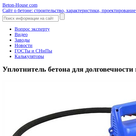
Beton-House
com
Сайт о бетоне: строительство, характеристики, проектировани
Вопрос эксперту
Видео
Заводы
Новости
ГОСТы и СНиПы
Калькуляторы
Уплотнитель бетона для долговечност