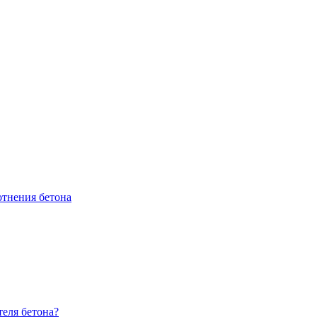
отнения бетона
еля бетона?