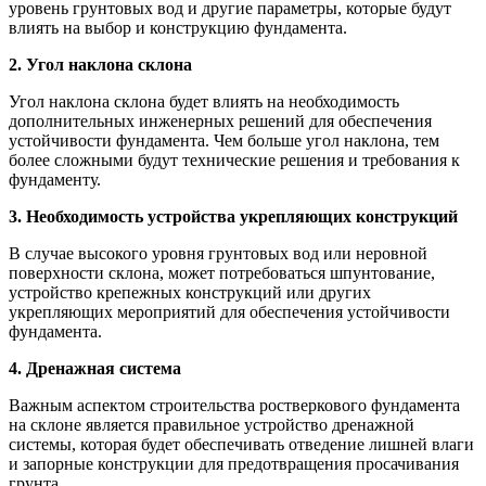
уровень грунтовых вод и другие параметры, которые будут
влиять на выбор и конструкцию фундамента.
2. Угол наклона склона
Угол наклона склона будет влиять на необходимость
дополнительных инженерных решений для обеспечения
устойчивости фундамента. Чем больше угол наклона, тем
более сложными будут технические решения и требования к
фундаменту.
3. Необходимость устройства укрепляющих конструкций
В случае высокого уровня грунтовых вод или неровной
поверхности склона, может потребоваться шпунтование,
устройство крепежных конструкций или других
укрепляющих мероприятий для обеспечения устойчивости
фундамента.
4. Дренажная система
Важным аспектом строительства ростверкового фундамента
на склоне является правильное устройство дренажной
системы, которая будет обеспечивать отведение лишней влаги
и запорные конструкции для предотвращения просачивания
грунта.