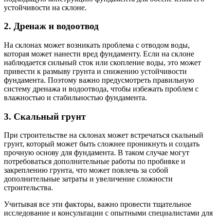
устойчивости на склоне.
2. Дренаж и водоотвод
На склонах может возникать проблема с отводом воды,
которая может нанести вред фундаменту. Если на склоне
наблюдается сильный сток или скопление воды, это может
привести к размыву грунта и снижению устойчивости
фундамента. Поэтому важно предусмотреть правильную
систему дренажа и водоотвода, чтобы избежать проблем с
влажностью и стабильностью фундамента.
3. Скальный грунт
При строительстве на склонах может встречаться скальный
грунт, который может быть сложнее проникнуть и создать
прочную основу для фундамента. В таком случае могут
потребоваться дополнительные работы по пробивке и
закреплению грунта, что может повлечь за собой
дополнительные затраты и увеличение сложности
строительства.
Учитывая все эти факторы, важно провести тщательное
исследование и консультации с опытными специалистами для