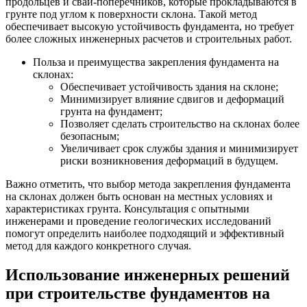
продольцев и свай-поперечников, которые прокладываются в
грунте под углом к поверхности склона. Такой метод
обеспечивает высокую устойчивость фундамента, но требует
более сложных инженерных расчетов и строительных работ.
Польза и преимущества закрепления фундамента на
склонах:
Обеспечивает устойчивость здания на склоне;
Минимизирует влияние сдвигов и деформаций
грунта на фундамент;
Позволяет сделать строительство на склонах более
безопасным;
Увеличивает срок службы здания и минимизирует
риски возникновения деформаций в будущем.
Важно отметить, что выбор метода закрепления фундамента
на склонах должен быть основан на местных условиях и
характеристиках грунта. Консультация с опытными
инженерами и проведение геологических исследований
помогут определить наиболее подходящий и эффективный
метод для каждого конкретного случая.
Использование инженерных решений
при строительстве фундаментов на