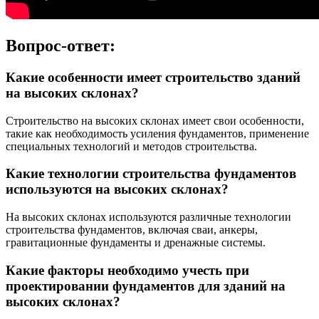
Вопрос-ответ:
Какие особенности имеет строительство зданий
на высоких склонах?
Строительство на высоких склонах имеет свои особенности,
такие как необходимость усиления фундаментов, применение
специальных технологий и методов строительства.
Какие технологии строительства фундаментов
используются на высоких склонах?
На высоких склонах используются различные технологии
строительства фундаментов, включая сваи, анкеры,
гравитационные фундаменты и дренажные системы.
Какие факторы необходимо учесть при
проектировании фундаментов для зданий на
высоких склонах?