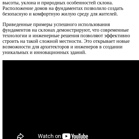
высоты, уклона и природных особенностей склона.
Расположение домов на фундаментах позволило создать
безопасную и комфортную жилую среду для жителей.
Приведенные примеры успешного использования
фундаментов на склонах демонстрируют, что современные
технологии и инженерные решения позволяют эффективно
строить на такой сложной местности. Это открывает новые
возможности для архитекторов и инженеров в создании
уникальных и инновационных зданий.