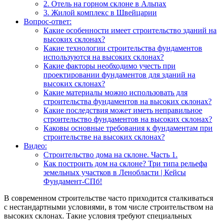
2. Отель на горном склоне в Альпах
3. Жилой комплекс в Швейцарии
Вопрос-ответ:
Какие особенности имеет строительство зданий на
высоких склонах?
Какие технологии строительства фундаментов
используются на высоких склонах?
Какие факторы необходимо учесть при
проектировании фундаментов для зданий на
высоких склонах?
Какие материалы можно использовать для
строительства фундаментов на высоких склонах?
Какие последствия может иметь неправильное
строительство фундаментов на высоких склонах?
Каковы основные требования к фундаментам при
строительстве на высоких склонах?
Видео:
Строительство дома на склоне. Часть 1.
Как построить дом на склоне? Три типа рельефа
земельных участков в Ленобласти | Кейсы
Фундамент-СПб!
В современном строительстве часто приходится сталкиваться
с нестандартными условиями, в том числе строительством на
высоких склонах. Такие условия требуют специальных