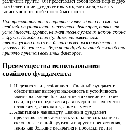
различные грунты. Он представляет собой комбинацию двух
или более типов фундаментов, которые подбираются в
зависимости от особенностей местности.
При проектировании и строительстве зданий на склонах
необходимо учитывать множество факторов, таких как
устойчивость грунта, климатические условия, наклон склона
и другие. Каждый тип фундамента имеет свои
преимущества и может быть применим в определенных
условиях. Решение о выборе типа фундамента должно быть
принято с учетом всех этих факторов.
Преимущества использования
свайного фундамента
Надежность и устойчивость. Свайный фундамент
обеспечивает высокую надежность и устойчивость
здания на склоне. Благодаря вертикальной нагрузке
сваи, перераспределяется равномерно по грунту, что
позволяет удерживать здание на месте.
Адаптация к ландшафту. Свайный фундамент
предоставляет возможность устанавливать здание на
склонах различной крутизны и других препятствиях,
таких как большие раскрытия и просадки грунта.