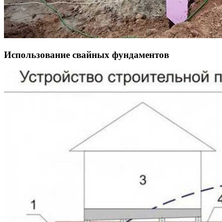
Использование свайных фундаментов