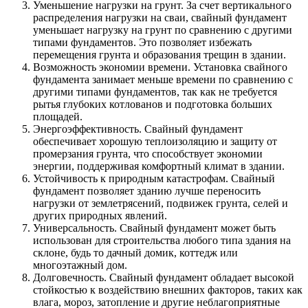
Уменьшение нагрузки на грунт. За счет вертикального
распределения нагрузки на сваи, свайный фундамент
уменьшает нагрузку на грунт по сравнению с другими
типами фундаментов. Это позволяет избежать
перемещения грунта и образования трещин в здании.
Возможность экономии времени. Установка свайного
фундамента занимает меньше времени по сравнению с
другими типами фундаментов, так как не требуется
рытья глубоких котлованов и подготовка больших
площадей.
Энергоэффективность. Свайный фундамент
обеспечивает хорошую теплоизоляцию и защиту от
промерзания грунта, что способствует экономии
энергии, поддерживая комфортный климат в здании.
Устойчивость к природным катастрофам. Свайный
фундамент позволяет зданию лучше переносить
нагрузки от землетрясений, подвижек грунта, селей и
других природных явлений.
Универсальность. Свайный фундамент может быть
использован для строительства любого типа здания на
склоне, будь то дачный домик, коттедж или
многоэтажный дом.
Долговечность. Свайный фундамент обладает высокой
стойкостью к воздействию внешних факторов, таких как
влага, мороз, затопление и другие неблагоприятные