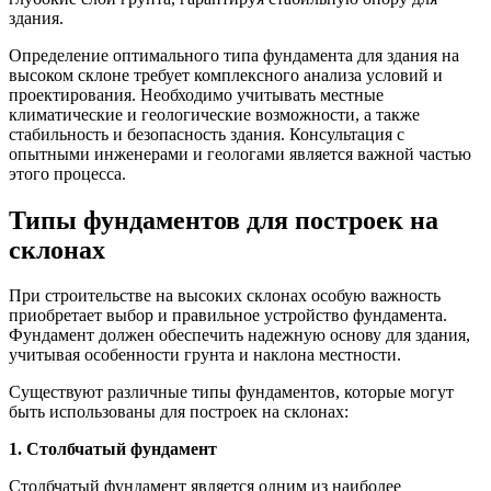
здания.
Определение оптимального типа фундамента для здания на
высоком склоне требует комплексного анализа условий и
проектирования. Необходимо учитывать местные
климатические и геологические возможности, а также
стабильность и безопасность здания. Консультация с
опытными инженерами и геологами является важной частью
этого процесса.
Типы фундаментов для построек на
склонах
При строительстве на высоких склонах особую важность
приобретает выбор и правильное устройство фундамента.
Фундамент должен обеспечить надежную основу для здания,
учитывая особенности грунта и наклона местности.
Существуют различные типы фундаментов, которые могут
быть использованы для построек на склонах:
1. Столбчатый фундамент
Столбчатый фундамент является одним из наиболее