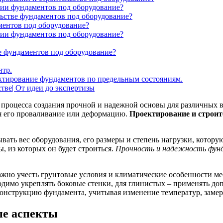
нии фундаментов под оборудование?
ьстве фундаментов под оборудование?
ментов под оборудование?
ии фундаментов под оборудование?
е фундаментов под оборудование?
нтр.
ование фундаментов по предельным состояниям.
тве| От идеи до экспертизы
 процесса создания прочной и надежной основы для различных
я его проваливание или деформацию.
Проектирование и строит
ать вес оборудования, его размеры и степень нагрузки, котору
, из которых он будет строиться.
Прочность и надежность фунд
ажно учесть грунтовые условия и климатические особенности м
одимо укреплять боковые стенки, для глинистых – применять д
онструкцию фундамента, учитывая изменение температур, замер
ые аспекты