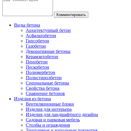
Виды бетона
Архитектурный бетон
Асфальтобетон
Гипсобетон
Газобетон
Декоративные бетоны
Керамзитобетон
Пенобетон
Пескобетон
Полимербетон
Полистиролбетон
Специальные бетоны
Свойства бетона
Сравнение бетонов
Изделия из бетона
Вентиляционные блоки
Изделия для интерьера
Изделия для ландшафтного дизайна
Садовая и парковая мебель
Столбы и ограждения
Тротуарные и напольные покрытия