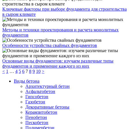
Ключевые факторы при выборе фундамента для строительства
в сыром климате
Методы и техники проектирования и расчета монолитных
фундаментов
Особенности устройства свайных фундаментов
Основные виды фундаментов: изучаем различные типы
фундаментов и применение каждого из них
<
1
…
4
5
6
7
8
9
10
>
Виды бетона
Архитектурный бетон
Асфальтобетон
Гипсобетон
Газобетон
Декоративные бетоны
Керамзитобетон
Пенобетон
Пескобетон
Полимербетон