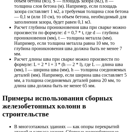
объем бетона (м3), S — площадь зазора (м2), h —
толщина слоя бетона (м). Например, если площадь
зазора составляет 1 м2, а требуемая толщина слоя бетона
— 0,1 м (или 10 см), то объем бетона, необходимый для
заполнения зазора, будет равен 0,1 м3.
Расчет глубины проникновения шва при сварке можно
произвести по формуле: d = 0,7 * t, где d — глубина
проникновения (мм), t — толщина металла (мм).
Например, если толщина металла равна 10 мм, то
глубина проникновения шва должна быть не менее 7
мм.
Расчет длины шва при сварке можно произвести по
формуле: L = 2 * l + 3 * (h — 2 * l), где L — длина шва
(мм), l — ширина шва (мм), h — толщина соединяемых
деталей (мм). Например, если ширина шва составляет 5
мм, а толщина соединяемых деталей равна 20 мм, то
длина шва должна быть не менее 65 мм.
Примеры использования сборных
железобетонных колонн в
строительстве
В многоэтажных зданиях — как опоры перекрытий
этажей и каркаса здания. Сборные железобетонные