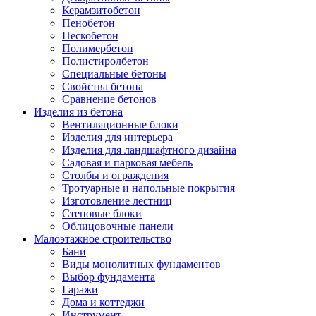
Керамзитобетон
Пенобетон
Пескобетон
Полимербетон
Полистиролбетон
Специальные бетоны
Свойства бетона
Сравнение бетонов
Изделия из бетона
Вентиляционные блоки
Изделия для интерьера
Изделия для ландшафтного дизайна
Садовая и парковая мебель
Столбы и ограждения
Тротуарные и напольные покрытия
Изготовление лестниц
Стеновые блоки
Облицовочные панели
Малоэтажное строительство
Бани
Виды монолитных фундаментов
Выбор фундамента
Гаражи
Дома и коттеджи
Инструмент