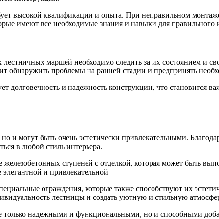
ует высокой квалификации и опыта. При неправильном монтаже 
рые имеют все необходимые знания и навыки для правильного и
 лестничных маршей необходимо следить за их состоянием и св
ит обнаружить проблемы на ранней стадии и предпринять необ
ет долговечность и надежность конструкции, что становится в
о и могут быть очень эстетически привлекательными. Благодар
ться в любой стиль интерьера.
железобетонных ступеней с отделкой, которая может быть выполн
ее элегантной и привлекательной.
пециальные ограждения, которые также способствуют их эстет
ндивидуальность лестницы и создать уютную и стильную атмосфе
е только надежными и функциональными, но и способными добав