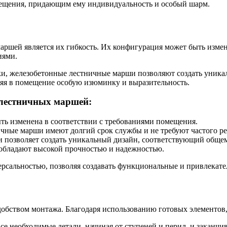
ещения, придающим ему индивидуальность и особый шарм.
ршей является их гибкость. Их конфигурация может быть измен
иями.
ки, железобетонные лестничные марши позволяют создать уник
ляя в помещение особую изюминку и выразительность.
 лестничных маршей:
ть изменена в соответствии с требованиями помещения.
ичные марши имеют долгий срок службы и не требуют частого р
ки позволяет создать уникальный дизайн, соответствующий общ
 обладают высокой прочностью и надежностью.
рсальностью, позволяя создавать функциональные и привлекат
обством монтажа. Благодаря использованию готовых элементов,
 необходимые детали, начиная от ступеней и перил, и заканчи