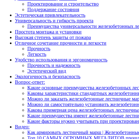
Проектирование и строительство
Поддержание состояния
Эстетическая привлекательность
Универсальность и гибкость проекта
Преимущества универсальности железобетонных л
Простота монтажа и установки
Высокая степень защиты от пожара
Отличное сочетание прочности и легкости
Прочность
Легкость
Удобство использования и эргономичность
Прочность и надежность
Эстетический вид
Экологичность и безопасность
Вопрос-ответ:
Какие основные преимущества железобетонных ле
Каковы характеристики стандартных железобетон
Можно ли заказать железобетонные лестничные ма
Можно ли самостоятельно установить железобетон
Какова примерная цена железобетонных лестничн
Какие преимущества имеют железобетонные лестн
Какие факторы нужно учитывать при проектирова
Видео:
Как армировать лестничный марш | Железобетонны
Toп 10 САМЫХ ОГРОМНЫХ МЕГАЛИТОВ прошло