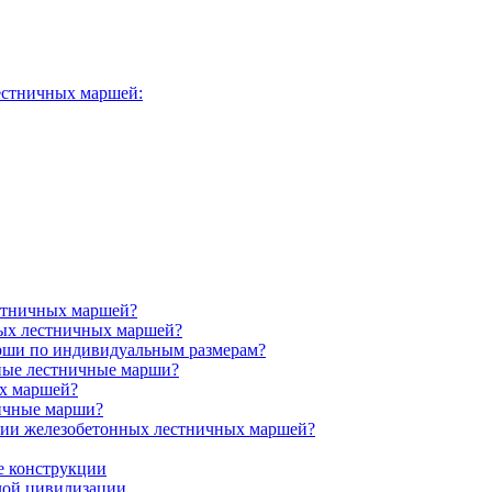
естничных маршей:
стничных маршей?
ных лестничных маршей?
рши по индивидуальным размерам?
ные лестничные марши?
ых маршей?
ичные марши?
нии железобетонных лестничных маршей?
е конструкции
й цивилизации