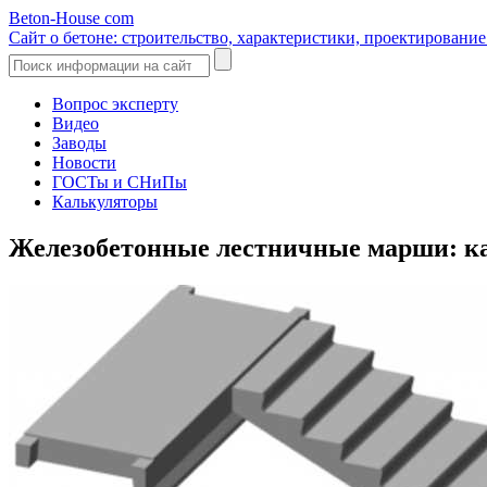
Beton-House
com
Сайт о бетоне: строительство, характеристики, проектировани
Вопрос эксперту
Видео
Заводы
Новости
ГОСТы и СНиПы
Калькуляторы
Железобетонные лестничные марши: ка