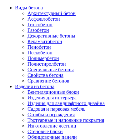
Виды бетона
Архитектурный бетон
Асфальтобетон
Гипсобетон
Газобетон
Декоративные бетоны
Керамзитобетон
Пенобетон
Пескобетон
Полимербетон
Полистиролбетон
Специальные бетоны
Свойства бетона
Сравнение бетонов
Изделия из бетона
Вентиляционные блоки
Изделия для интерьера
Изделия для ландшафтного дизайна
Садовая и парковая мебель
Столбы и ограждения
Тротуарные и напольные покрытия
Изготовление лестниц
Стеновые блоки
Облицовочные панели