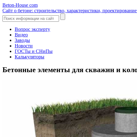
Beton-House
com
Сайт о бетоне: строительство, характеристики, проектировани
Вопрос эксперту
Видео
Заводы
Новости
ГОСТы и СНиПы
Калькуляторы
Бетонные элементы для скважин и кол