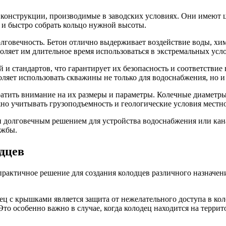
конструкции, производимые в заводских условиях. Они имеют ц
 и быстро собрать кольцо нужной высоты.
лговечность. Бетон отлично выдерживает воздействие воды, хим
оляет им длительное время использоваться в экстремальных усл
 и стандартов, что гарантирует их безопасность и соответстви
оляет использовать скважины не только для водоснабжения, но и
ратить внимание на их размеры и параметры. Колечные диаметры
но учитывать грузоподъемность и геологические условия местно
и долговечным решением для устройства водоснабжения или кан
ужбы.
дцев
рактичное решение для создания колодцев различного назначени
ц с крышками является защита от нежелательного доступа в ко
то особенно важно в случае, когда колодец находится на террит