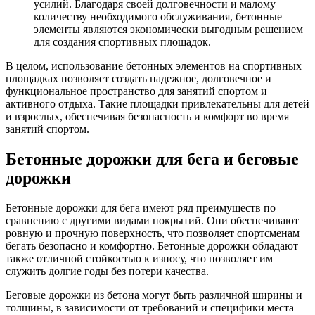
усилий. Благодаря своей долговечности и малому
количеству необходимого обслуживания, бетонные
элементы являются экономически выгодным решением
для создания спортивных площадок.
В целом, использование бетонных элементов на спортивных
площадках позволяет создать надежное, долговечное и
функциональное пространство для занятий спортом и
активного отдыха. Такие площадки привлекательны для детей
и взрослых, обеспечивая безопасность и комфорт во время
занятий спортом.
Бетонные дорожки для бега и беговые
дорожки
Бетонные дорожки для бега имеют ряд преимуществ по
сравнению с другими видами покрытий. Они обеспечивают
ровную и прочную поверхность, что позволяет спортсменам
бегать безопасно и комфортно. Бетонные дорожки обладают
также отличной стойкостью к износу, что позволяет им
служить долгие годы без потери качества.
Беговые дорожки из бетона могут быть различной ширины и
толщины, в зависимости от требований и специфики места