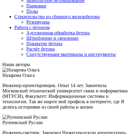
Монолитное бетонирование
Парковки
Полы
Строительство из сборного железобетона
Резервуары
Работа с бетоном
Адгезионная обработка бетона
Штробление и сверление
Покрытие бетона
Расчёт бетона
Сопутствующие материалы и инструменты
Наши авторы
Назарова Ольга
Инженер-проектировщик. Опыт 14 лет. Закончила
Московский технический университет связи и информатики
(МТУСИ), Факультет: Информационные системы и
технологии. Так же ищите мой профиль в интернете, где Я
делюсь историями из своей работы и жизни
Рупневский Руслан
Инженер-сметчик. Закончил Нижегородскую архитектурно-