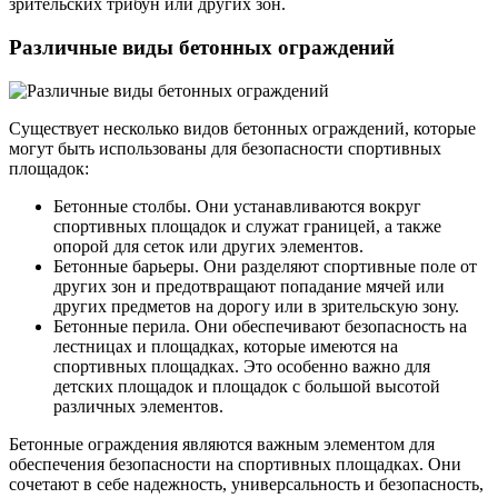
зрительских трибун или других зон.
Различные виды бетонных ограждений
Существует несколько видов бетонных ограждений, которые
могут быть использованы для безопасности спортивных
площадок:
Бетонные столбы. Они устанавливаются вокруг
спортивных площадок и служат границей, а также
опорой для сеток или других элементов.
Бетонные барьеры. Они разделяют спортивные поле от
других зон и предотвращают попадание мячей или
других предметов на дорогу или в зрительскую зону.
Бетонные перила. Они обеспечивают безопасность на
лестницах и площадках, которые имеются на
спортивных площадках. Это особенно важно для
детских площадок и площадок с большой высотой
различных элементов.
Бетонные ограждения являются важным элементом для
обеспечения безопасности на спортивных площадках. Они
сочетают в себе надежность, универсальность и безопасность,