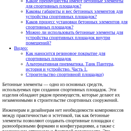
Какие преимущества имеют бетонные элементы
для спортивных площадок?
Каковы габариты и вес бетонных элементов для
устройства спортивных площадок?
Каков процесс установки бетонных элементов для
спортивных площадок?
Можно ли использовать бетонные элементы для
устройства спортивных площадок внутри
помещений?
Видео:
Как наносится резиновое покрытие для
спортивных площадок
Альтернативная пневматика. Танк Пантера,
история и устройство. Часть 1.
Строительство спортивной площадки)
Бетонные элементы — одно из основных средств,
используемых при создании спортивных площадок. Эти
изделия обладают рядом преимуществ, которые делают их
незаменимыми в строительстве спортивных сооружений.
Инженерам и дизайнерам нет необходимости компромиссов
между практичностью и эстетикой, так как бетонные
элементы позволяют создавать спортивные площадки с
разнообразными формами и конфигурациями, а также с