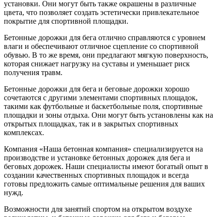
установки. Они могут быть также окрашены в различные
цвета, что позволяет создать эстетически привлекательное
покрытие для спортивной площадки.
Бетонные дорожки для бега отлично справляются с уровнем
влаги и обеспечивают отличное сцепление со спортивной
обувью. В то же время, они предлагают мягкую поверхность,
которая снижает нагрузку на суставы и уменьшает риск
получения травм.
Бетонные дорожки для бега и беговые дорожки хорошо
сочетаются с другими элементами спортивных площадок,
такими как футбольные и баскетбольные поля, спортивные
площадки и зоны отдыха. Они могут быть установлены как на
открытых площадках, так и в закрытых спортивных
комплексах.
Компания «Наша бетонная компания» специализируется на
производстве и установке бетонных дорожек для бега и
беговых дорожек. Наши специалисты имеют богатый опыт в
создании качественных спортивных площадок и всегда
готовы предложить самые оптимальные решения для ваших
нужд.
Возможности для занятий спортом на открытом воздухе