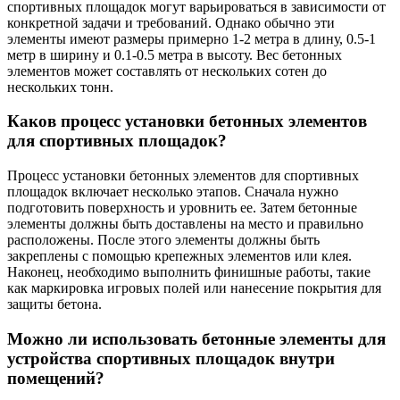
спортивных площадок могут варьироваться в зависимости от
конкретной задачи и требований. Однако обычно эти
элементы имеют размеры примерно 1-2 метра в длину, 0.5-1
метр в ширину и 0.1-0.5 метра в высоту. Вес бетонных
элементов может составлять от нескольких сотен до
нескольких тонн.
Каков процесс установки бетонных элементов
для спортивных площадок?
Процесс установки бетонных элементов для спортивных
площадок включает несколько этапов. Сначала нужно
подготовить поверхность и уровнить ее. Затем бетонные
элементы должны быть доставлены на место и правильно
расположены. После этого элементы должны быть
закреплены с помощью крепежных элементов или клея.
Наконец, необходимо выполнить финишные работы, такие
как маркировка игровых полей или нанесение покрытия для
защиты бетона.
Можно ли использовать бетонные элементы для
устройства спортивных площадок внутри
помещений?