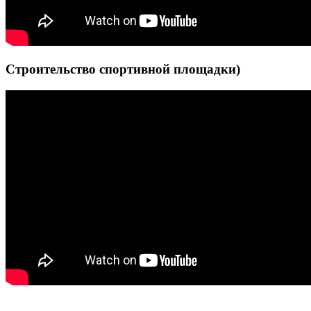
Строительство спортивной площадки)