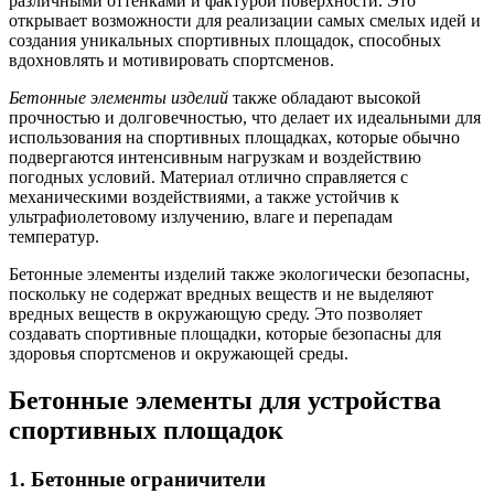
различными оттенками и фактурой поверхности. Это
открывает возможности для реализации самых смелых идей и
создания уникальных спортивных площадок, способных
вдохновлять и мотивировать спортсменов.
Бетонные элементы изделий
также обладают высокой
прочностью и долговечностью, что делает их идеальными для
использования на спортивных площадках, которые обычно
подвергаются интенсивным нагрузкам и воздействию
погодных условий. Материал отлично справляется с
механическими воздействиями, а также устойчив к
ультрафиолетовому излучению, влаге и перепадам
температур.
Бетонные элементы изделий также экологически безопасны,
поскольку не содержат вредных веществ и не выделяют
вредных веществ в окружающую среду. Это позволяет
создавать спортивные площадки, которые безопасны для
здоровья спортсменов и окружающей среды.
Бетонные элементы для устройства
спортивных площадок
1. Бетонные ограничители