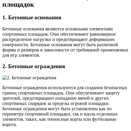
площадок
1. Бетонные основания
Бетонные основания являются основными элементами
спортивных площадок. Они обеспечивают равномерное
распределение нагрузки и предотвращают деформацию
поверхности. Бетонные основания могут быть различной
формы и размеров в зависимости от требований применяемых
для игр элементов.
2. Бетонные ограждения
Бетонные ограждения используются для создания безопасных
границ спортивных площадок. Они обеспечивают защиту
зрителей, предотвращают попадание мячей и других
спортивных снарядов за пределы игровой площадки.
Бетонные ограждения могут быть установлены как по
периметру спортивной площадки, так и вдоль отдельных
элементов, таких, как теннисные корты или футбольные
ворота.