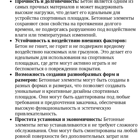
Прочность и долговечность:
Бетон является одним из
самых прочных материалов и может выдерживать
высокие нагрузки, что делает его идеальным для
устройства спортивных площадок. Бетонные элементы
сохраняют свои свойства на протяжении долгого
времени, не подвергаясь разрушению под воздействием
влаги или температурных изменений.
Устойчивость к воздействию внешних факторов:
Бетон не гниет, не горит и не подвержен вредному
воздействию насекомых или грызунов. Это делает его
идеальным для использования на спортивных
площадках, где дети могут активно играть и не
беспокоиться о повреждении покрытия.
Возможность создания разнообразных форм и
размеров:
Бетонные элементы могут быть созданы в
разных формах и размерах, что позволяет создавать
уникальные и креативные дизайны спортивных
площадок. Они могут быть адаптированы под любые
требования и предпочтения заказчика, обеспечивая
высокую функциональность и эстетическую
привлекательность.
Простота установки и экономичность:
Бетонные
элементы легко устанавливаются и не требуют сложного
обслуживания. Они могут быть смонтированы на любой
ровной поверхности без дополнительных затрат или