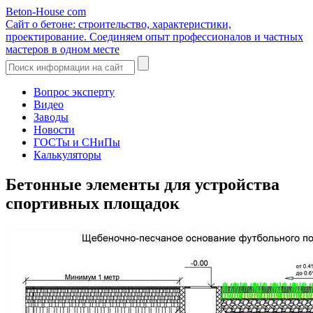
Beton-House
com
Сайт о бетоне: строительство, характеристики,
проектирование. Соединяем опыт профессионалов и частных
мастеров в одном месте
Вопрос эксперту
Видео
Заводы
Новости
ГОСТы и СНиПы
Калькуляторы
Бетонные элементы для устройства
спортивных площадок