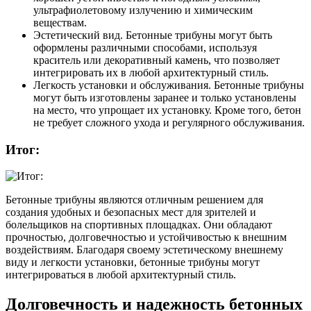
ультрафиолетовому излучению и химическим
веществам.
Эстетический вид. Бетонные трибуны могут быть
оформлены различными способами, используя
краситель или декоративный камень, что позволяет
интегрировать их в любой архитектурный стиль.
Легкость установки и обслуживания. Бетонные трибуны
могут быть изготовлены заранее и только установлены
на место, что упрощает их установку. Кроме того, бетон
не требует сложного ухода и регулярного обслуживания.
Итог:
Бетонные трибуны являются отличным решением для
создания удобных и безопасных мест для зрителей и
болельщиков на спортивных площадках. Они обладают
прочностью, долговечностью и устойчивостью к внешним
воздействиям. Благодаря своему эстетическому внешнему
виду и легкости установки, бетонные трибуны могут
интегрироваться в любой архитектурный стиль.
Долговечность и надежность бетонных