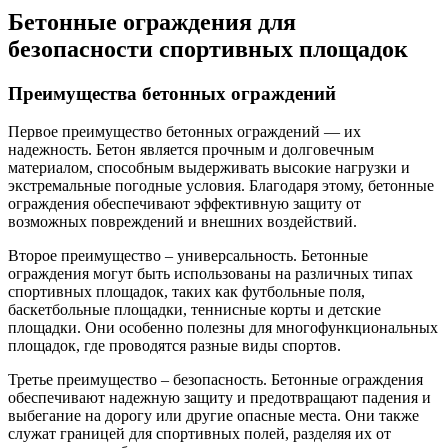
Бетонные ограждения для
безопасности спортивных площадок
Преимущества бетонных ограждений
Первое преимущество бетонных ограждений — их
надежность. Бетон является прочным и долговечным
материалом, способным выдерживать высокие нагрузки и
экстремальные погодные условия. Благодаря этому, бетонные
ограждения обеспечивают эффективную защиту от
возможных повреждений и внешних воздействий.
Второе преимущество – универсальность. Бетонные
ограждения могут быть использованы на различных типах
спортивных площадок, таких как футбольные поля,
баскетбольные площадки, теннисные корты и детские
площадки. Они особенно полезны для многофункциональных
площадок, где проводятся разные виды спортов.
Третье преимущество – безопасность. Бетонные ограждения
обеспечивают надежную защиту и предотвращают падения и
выбегание на дорогу или другие опасные места. Они также
служат границей для спортивных полей, разделяя их от