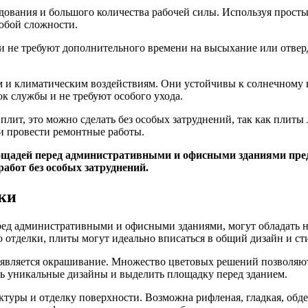
ования и большого количества рабочей силы. Используя просты
юбой сложности.
 не требуют дополнительного времени на высыхание или отверд
 и климатическим воздействиям. Они устойчивы к солнечному 
к службы и не требуют особого ухода.
лит, это можно сделать без особых затруднений, так как плиты 
и провести ремонтные работы.
лощадей перед административными и офисными зданиями пред
абот без особых затруднений.
лки
ред административными и офисными зданиями, могут обладать н
отделки, плиты могут идеально вписаться в общий дизайн и сти
является окрашивание. Множество цветовых решений позволяют 
ть уникальные дизайны и выделить площадку перед зданием.
туры и отделку поверхности. Возможна рифленая, гладкая, обде