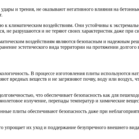
и, удары и трения, не оказывают негативного влияния на бетон
т.
ю к климатическим воздействиям. Они устойчивы к экстремальн
ся, не разрушаются и не теряют своих характеристик даже при 
иматическим воздействиям являются безопасным и надежным ре
анение эстетического вида территории на протяжении долгого 
ологичность. В процессе изготовления плиты используются натур
яют вредных веществ и не загрязняют почву, воду или воздух, 
лговечностью, что обеспечивает безопасность как для пешеходо
фиолетовое излучение, перепады температур и химические вещес
тонные плиты обеспечивают безопасность даже при неблагоприя
то упрощает их уход и поддержание безупречного внешнего вида