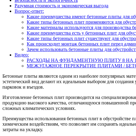
Безопасность и экологичность
Разумная стоимость и экономическая выгода
Вопрос-ответ:
Какие преимущества имеют бетонные плиты для о
Какие типы бетонных плит применяются для обуст
Какие материалы используются для производства б
Какие преимущества есть у бетонных плит для об
Какие типы бетонных плит существуют для обустр
Как происходит монтаж бетонных плит перед адм
Зачем использовать бетонные плиты для обустрой
Видео:
РАСХОДЫ НА ФУНДАМЕНТНУЮ ПЛИТУ 8 НА 10 
МЕЖЭТАЖНОЕ ПЕРЕКРЫТИЕ ПЛИТАМИ / БЕ
Бетонные плиты являются одним из наиболее популярных мате
эстетический вид делают их идеальным выбором для создания у
парковок и въездов.
Изготовление бетонных плит производится на специализирова
продукцию высокого качества, отличающуюся повышенной проч
сложных климатических условиях.
Преимущества использования бетонных плит в обустройстве 
химическим воздействиям, что позволяет им сохранять идеальн
затраты на укладку.