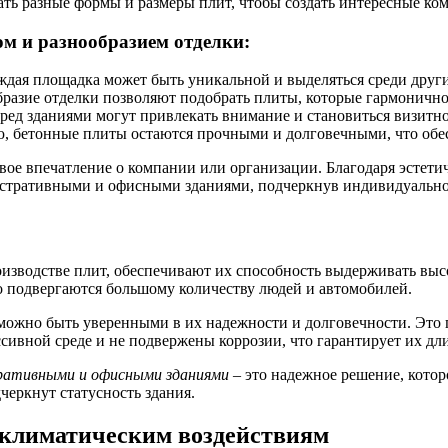
ть разные формы и размеры плит, чтобы создать интересные ко
ом и разнообразием отделки:
ждая площадка может быть уникальной и выделяться среди други
бразие отделки позволяют подобрать плиты, которые гармонично
ед зданиями могут привлекать внимание и становиться визитно
, бетонные плиты остаются прочными и долговечными, что обе
вое впечатление о компании или организации. Благодаря эстети
стративными и офисными зданиями, подчеркнув индивидуальнос
оизводстве плит, обеспечивают их способность выдерживать выс
 подвергаются большому количеству людей и автомобилей.
можно быть уверенными в их надежности и долговечности. Это п
сивной среде и не подвержены коррозии, что гарантирует их дл
ративными и офисными зданиями
– это надежное решение, котор
черкнут статусность здания.
 климатическим воздействиям