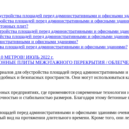
бустройства площадей перед административными и офисными з
ройства площадей перед административными и офисными здани
етонных плит?
устройства площадей перед административными и офисными зда
ойства площадей перед административными и офисными здания
инистративными и офисными зданиями?
ства площадей перед административными и офисными зданиями?
МЕТРОВ! ИЮЛЬ 2022 г.
ТОННЫЕ ПЛИТЫ МЕЖЭТАЖНОГО ПЕРЕКРЫТИЯ / ОБЛЕГЧ
риалов для обустройства площадей перед административными и 
добных и безопасных пространств. Они могут использоваться как
нных предприятиях, где применяются современные технологии и
ностью и стабильностью размеров. Благодаря этому бетонные п
площадей перед административными и офисными зданиями очеви
ый вид на протяжении длительного времени. Кроме того, они ле