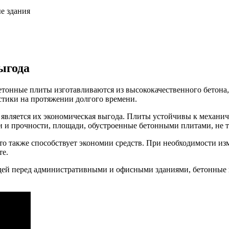
е здания
ыгода
Бетонные плиты изготавливаются из высококачественного бетон
стики на протяжении долгого времени.
является их экономическая выгода. Плиты устойчивы к механич
ти и прочности, площади, обустроенные бетонными плитами, не 
что также способствует экономии средств. При необходимости 
те.
адей перед административными и офисными зданиями, бетонные