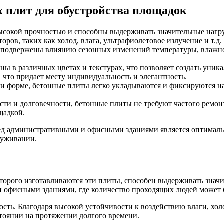
 плит для обустройства площадок
ысокой прочностью и способны выдерживать значительные нагру
ов, таких как холод, влага, ультрафиолетовое излучение и т.д.
 подвержены влиянию сезонных изменений температуры, влажно
ны в различных цветах и текстурах, что позволяет создать уни
 что придает месту индивидуальность и элегантность.
е и форме, бетонные плиты легко укладываются и фиксируются н
сти и долговечности, бетонные плиты не требуют частого ремон
щадкой.
ед административными и офисными зданиями является оптимальн
луживании.
оторого изготавливаются эти плиты, способен выдерживать знач
 офисными зданиями, где количество проходящих людей может 
ть. Благодаря высокой устойчивости к воздействию влаги, хол
тоянии на протяжении долгого времени.