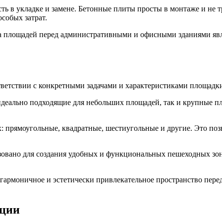
сть в укладке и замене. Бетонные плиты просты в монтаже и не 
собых затрат.
тва площадей перед административными и офисными зданиями я
тветствии с конкретными задачами и характеристиками площадк
идеально подходящие для небольших площадей, так и крупные п
: прямоугольные, квадратные, шестиугольные и другие. Это поз
овано для создания удобных и функциональных пешеходных зон, 
 гармоничное и эстетически привлекательное пространство пер
ации