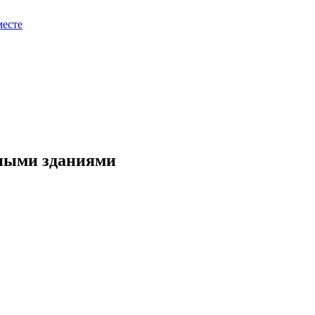
месте
сными зданиями