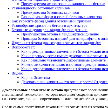
Преимущества использования карнизов из бетона:
Разновидности бетонных карнизов
Преимущества бетонных карнизов
Разнообразие форм и стилей бетонных карнизов
Как украсить фасад здания бетонными фризами
Разнообразие фризов из бетона в архитектуре
Бетонные изделия для ландшафтного дизайна
Преимущества бетона в ландшафтном дизайне
Примеры бетонных изделий для ландшафтного диз
Изделия из бетона для создания элементов ландшафта
Вопрос-ответ:
Какие декоративные элементы из бетона можно исп
Какие преимущества имеют декоративные элементы
Как правильно установить декоративные элементы 
Можно ли самостоятельно изготовить декоративные
Какие декоративные элементы из бетона можно исп
Видео:
Карниз Знаменка
Декоративный карниз — это очень просто! Отделка
Декоративные элементы из бетона
представляют собой велик
специальной технологии, которая позволяет сохранять долгове
классическом, так и в современном стиле, что делает их униве
Среди самых популярных декоративных элементов из бетона 