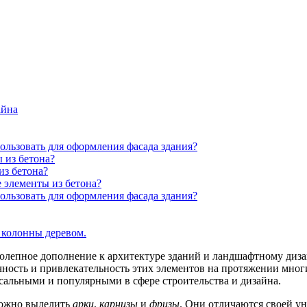
айна
ользовать для оформления фасада здания?
 из бетона?
из бетона?
 элементы из бетона?
ользовать для оформления фасада здания?
 колонны деревом.
олепное дополнение к архитектуре зданий и ландшафтному диза
чность и привлекательность этих элементов на протяжении многи
рсальными и популярными в сфере строительства и дизайна.
можно выделить
арки
,
карнизы
и
фризы
. Они отличаются своей у