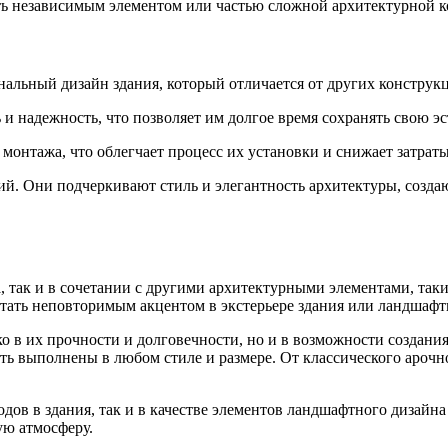
ть независимым элементом или частью сложной архитектурной к
альный дизайн здания, который отличается от других конструк
 надежность, что позволяет им долгое время сохранять свою э
монтажа, что облегчает процесс их установки и снижает затраты
ий. Они подчеркивают стиль и элегантность архитектуры, соз
, так и в сочетании с другими архитектурными элементами, так
стать неповторимым акцентом в экстерьере здания или ландшафт
ко в их прочности и долговечности, но и в возможности создан
ть выполнены в любом стиле и размере. От классического ароч
дов в здания, так и в качестве элементов ландшафтного дизайна
ую атмосферу.