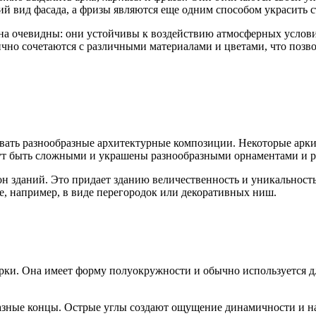
й вид фасада, а фризы являются еще одним способом украсить с
а очевидны: они устойчивы к воздействию атмосферных условий
ично сочетаются с различными материалами и цветами, что позв
давать разнообразные архитектурные композиции. Некоторые арк
гут быть сложными и украшены разнообразными орнаментами и р
н зданий. Это придает зданию величественность и уникальность.
ре, например, в виде перегородок или декоративных ниш.
рки. Она имеет форму полуокружности и обычно используется д
азные концы. Острые углы создают ощущение динамичности и на