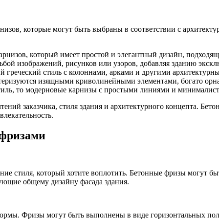
изов, которые могут быть выбраны в соответствии с архитекту
арнизов, который имеет простой и элегантный дизайн, подходящ
бой изображений, рисунков или узоров, добавляя зданию экскл
ий греческий стиль с колоннами, арками и другими архитектур
актеризуются изящными криволинейными элементами, богато ор
иль, то модерновые карнизы с простыми линиями и минималист
чтений заказчика, стиля здания и архитектурного концепта. Бе
влекательность.
 фризами
ие стиля, который хотите воплотить. Бетонные фризы могут бы
вующие общему дизайну фасада здания.
ормы. Фризы могут быть выполнены в виде горизонтальных пол