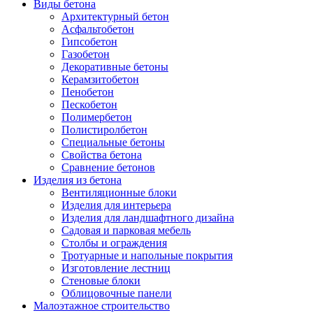
Виды бетона
Архитектурный бетон
Асфальтобетон
Гипсобетон
Газобетон
Декоративные бетоны
Керамзитобетон
Пенобетон
Пескобетон
Полимербетон
Полистиролбетон
Специальные бетоны
Свойства бетона
Сравнение бетонов
Изделия из бетона
Вентиляционные блоки
Изделия для интерьера
Изделия для ландшафтного дизайна
Садовая и парковая мебель
Столбы и ограждения
Тротуарные и напольные покрытия
Изготовление лестниц
Стеновые блоки
Облицовочные панели
Малоэтажное строительство