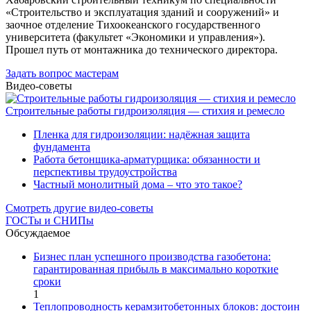
«Строительство и эксплуатация зданий и сооружений» и
заочное отделение Тихоокеанского государственного
университета (факультет «Экономики и управления»).
Прошел путь от монтажника до технического директора.
Задать вопрос мастерам
Видео-советы
Строительные работы гидроизоляция — стихия и ремесло
Пленка для гидроизоляции: надёжная защита
фундамента
Работа бетонщика-арматурщика: обязанности и
перспективы трудоустройства
Частный монолитный дома – что это такое?
Смотреть другие видео-советы
ГОСТы и СНИПы
Обсуждаемое
Бизнес план успешного производства газобетона:
гарантированная прибыль в максимально короткие
сроки
1
Теплопроводность керамзитобетонных блоков: достоин