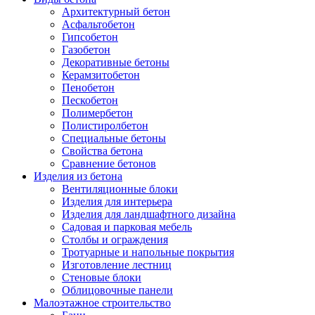
Архитектурный бетон
Асфальтобетон
Гипсобетон
Газобетон
Декоративные бетоны
Керамзитобетон
Пенобетон
Пескобетон
Полимербетон
Полистиролбетон
Специальные бетоны
Свойства бетона
Сравнение бетонов
Изделия из бетона
Вентиляционные блоки
Изделия для интерьера
Изделия для ландшафтного дизайна
Садовая и парковая мебель
Столбы и ограждения
Тротуарные и напольные покрытия
Изготовление лестниц
Стеновые блоки
Облицовочные панели
Малоэтажное строительство