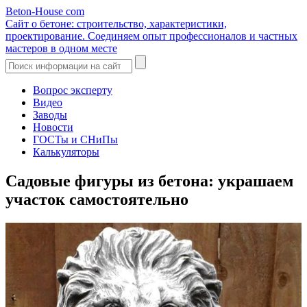
Beton-House
com
Сайт о бетоне: строительство, характеристики,
проектирование. Соединяем опыт профессионалов и частных
мастеров в одном месте
Вопрос эксперту
Видео
Заводы
Новости
ГОСТы и СНиПы
Калькуляторы
Садовые фигуры из бетона: украшаем
участок самостоятельно