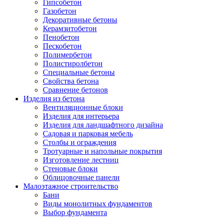
Гипсобетон
Газобетон
Декоративные бетоны
Керамзитобетон
Пенобетон
Пескобетон
Полимербетон
Полистиролбетон
Специальные бетоны
Свойства бетона
Сравнение бетонов
Изделия из бетона
Вентиляционные блоки
Изделия для интерьера
Изделия для ландшафтного дизайна
Садовая и парковая мебель
Столбы и ограждения
Тротуарные и напольные покрытия
Изготовление лестниц
Стеновые блоки
Облицовочные панели
Малоэтажное строительство
Бани
Виды монолитных фундаментов
Выбор фундамента