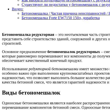
Как выбрать подходящую бетономешалку с редукто
Существуют ли недостатки у бетономешалок с реду
Видео:
Бетономешалка / Частая причина неисправностей /
Бетономешалка Forte EW7150 150л, доработка
Бетономешалка редукторная
– это неотъемлемая часть строи
представить себе строительство зданий, сооружений и других
строителей.
Основное предназначение
бетономешалок редукторных
– сме
которые равномерно перемешивают все компоненты до получен
обеспечивает качественный конечный продукт.
Использование
редукторной бетономешалки
имеет множество п
особенно важно при выполнении крупномасштабных проектов, 
надежностью, что позволяет выполнить большое количество ра
качества бетонной смеси, что является гарантией надежности и
Виды бетономешалок
Одноосные бетономешалки являются наиболее распространенным
перемешивание компонентов бетонной смеси. Одноосные бетоно