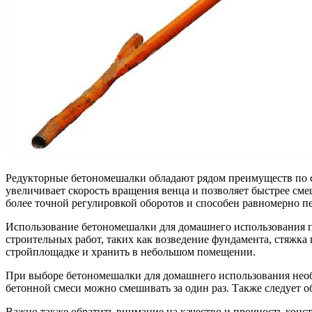
Редукторные бетономешалки обладают рядом преимуществ по с
увеличивает скорость вращения венца и позволяет быстрее сме
более точной регулировкой оборотов и способен равномерно п
Использование бетономешалки для домашнего использования по
строительных работ, таких как возведение фундамента, стяжк
стройплощадке и хранить в небольшом помещении.
При выборе бетономешалки для домашнего использования необх
бетонной смеси можно смешивать за один раз. Также следует 
Важно также обратить внимание на качество и прочность кон