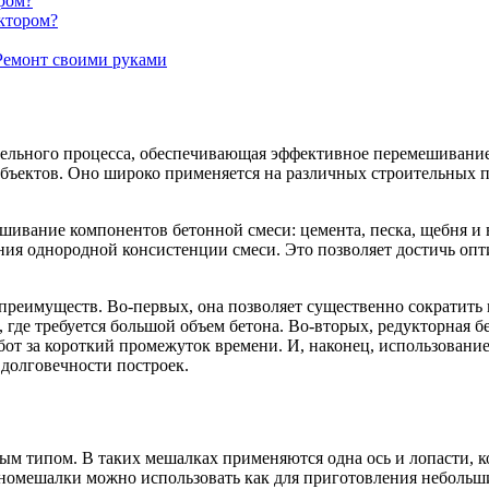
ром?
ктором?
 Ремонт своими руками
тельного процесса, обеспечивающая эффективное перемешивание
 объектов. Оно широко применяется на различных строительных
шивание компонентов бетонной смеси: цемента, песка, щебня и
ия однородной консистенции смеси. Это позволяет достичь опти
реимуществ. Во-первых, она позволяет существенно сократить 
где требуется большой объем бетона. Во-вторых, редукторная 
бот за короткий промежуток времени. И, наконец, использовани
 долговечности построек.
 типом. В таких мешалках применяются одна ось и лопасти, ко
мешалки можно использовать как для приготовления небольших 