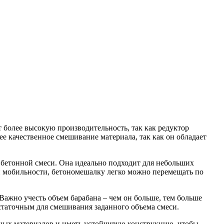
более высокую производительность, так как редуктор
е качественное смешивание материала, так как он обладает
 бетонной смеси. Она идеально подходит для небольших
 и мобильности, бетономешалку легко можно перемещать по
ажно учесть объем барабана – чем он больше, тем больше
статочным для смешивания заданного объема смеси.
жных материалов и иметь устойчивую конструкцию, чтобы