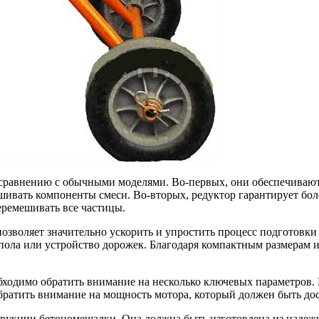
равнению с обычными моделями. Во-первых, они обеспечивают 
шивать компоненты смеси. Во-вторых, редуктор гарантирует боле
еремешивать все частицы.
зволяет значительно ускорить и упростить процесс подготовки
а пола или устройство дорожек. Благодаря компактным размерам
одимо обратить внимание на несколько ключевых параметров. В
обратить внимание на мощность мотора, который должен быть до
струкции бетономешалки. Она должна быть изготовлена из наде