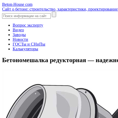
Beton-House
com
Сайт о бетоне: строительство, характеристики, проектировани
Вопрос эксперту
Видео
Заводы
Новости
ГОСТы и СНиПы
Калькуляторы
Бетономешалка редукторная — надежное