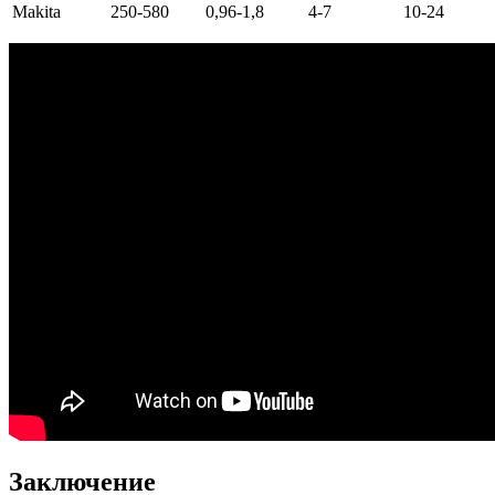
Makita
250-580
0,96-1,8
4-7
10-24
Заключение