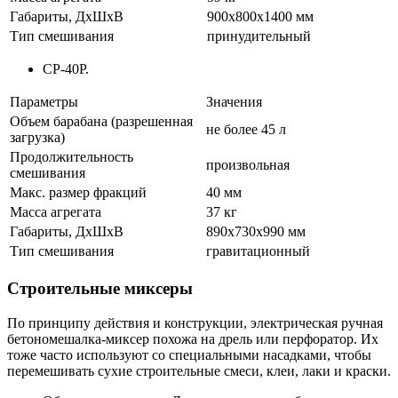
Габариты, ДхШхВ
900х800х1400 мм
Тип смешивания
принудительный
СР-40Р.
Параметры
Значения
Объем барабана (разрешенная
не более 45 л
загрузка)
Продолжительность
произвольная
смешивания
Макс. размер фракций
40 мм
Масса агрегата
37 кг
Габариты, ДхШхВ
890х730х990 мм
Тип смешивания
гравитационный
Строительные миксеры
По принципу действия и конструкции, электрическая ручная
бетономешалка-миксер похожа на дрель или перфоратор. Их
тоже часто используют со специальными насадками, чтобы
перемешивать сухие строительные смеси, клеи, лаки и краски.