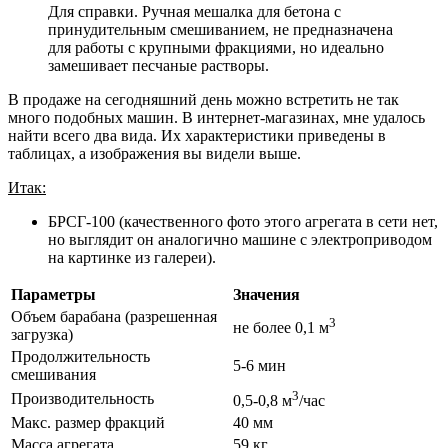
Для справки. Ручная мешалка для бетона с
принудительным смешиванием, не предназначена
для работы с крупными фракциями, но идеально
замешивает песчаные растворы.
В продаже на сегодняшний день можно встретить не так
много подобных машин. В интернет-магазинах, мне удалось
найти всего два вида. Их характеристики приведены в
таблицах, а изображения вы видели выше.
Итак:
БРСГ-100 (качественного фото этого агрегата в сети нет,
но выглядит он аналогично машине с электроприводом
на картинке из галереи).
Параметры
Значения
Объем барабана (разрешенная
3
не более 0,1 м
загрузка)
Продолжительность
5-6 мин
смешивания
3
Производительность
0,5-0,8 м
/час
Макс. размер фракций
40 мм
Масса агрегата
59 кг