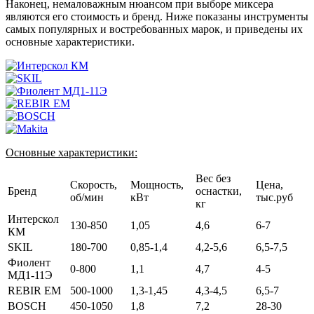
Наконец, немаловажным нюансом при выборе миксера
являются его стоимость и бренд. Ниже показаны инструменты
самых популярных и востребованных марок, и приведены их
основные характеристики.
Основные характеристики:
Вес без
Скорость,
Мощность,
Цена,
Бренд
оснастки,
об/мин
кВт
тыс.руб
кг
Интерскол
130-850
1,05
4,6
6-7
КМ
SKIL
180-700
0,85-1,4
4,2-5,6
6,5-7,5
Фиолент
0-800
1,1
4,7
4-5
МД1-11Э
REBIR EM
500-1000
1,3-1,45
4,3-4,5
6,5-7
BOSCH
450-1050
1,8
7,2
28-30