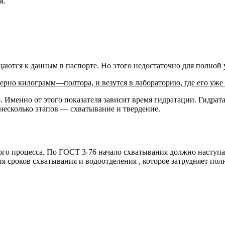
м.
аются к данным в паспорте. Но этого недостаточно для полной 
мерно килограмм—полтора, и везутся в лабораторию, где его уже
. Именно от этого показателя зависит время гидратации. Гидрат
 несколько этапов — схватывание и твердение.
ого процесса. По ГОСТ 3-76 начало схватывания должно наступать
я сроков схватывания и водоотделения , которое затрудняет по