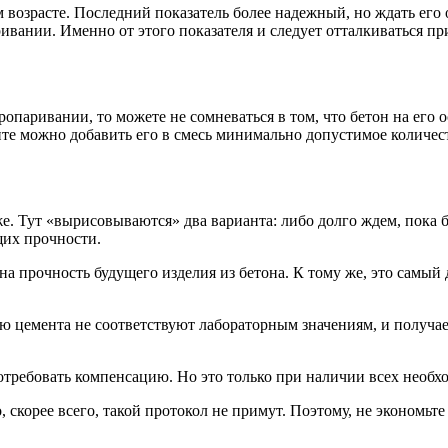
 возрасте. Последний показатель более надежный, но ждать его 
ивании. Именно от этого показателя и следует отталкиваться пр
опаривании, то можете не сомневаться в том, что бетон на его 
нте можно добавить его в смесь минимально допустимое количес
же. Тут «вырисовываются» два варианта: либо долго ждем, пока б
щих прочности.
на прочность будущего изделия из бетона. К тому же, это самый
 цемента не соответствуют лабораторным значениям, и получаем
отребовать компенсацию. Но это только при наличии всех необх
 скорее всего, такой протокол не примут. Поэтому, не экономьт