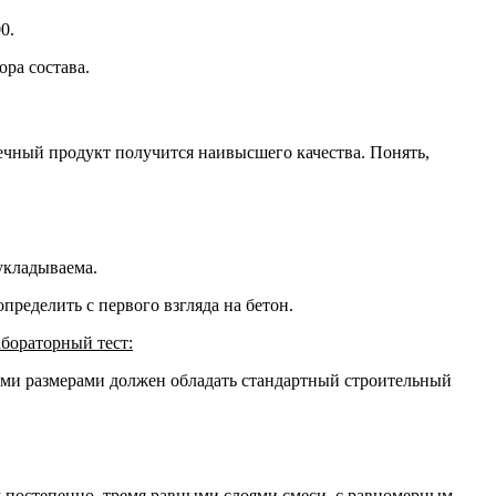
0.
ра состава.
ечный продукт получится наивысшего качества. Понять,
укладываема.
пределить с первого взгляда на бетон.
абораторный тест:
ми размерами должен обладать стандартный строительный
м постепенно, тремя равными слоями смеси, с равномерным