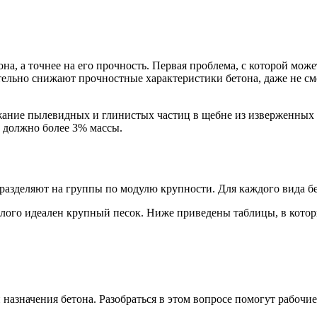
на, а точнее на его прочность. Первая проблема, с которой мож
тельно снижают прочностные характеристики бетона, даже не с
ние пылевидных и глинистых частиц в щебне из изверженных и
 должно более 3% массы.
азделяют на группы по модулю крупности. Для каждого вида бет
елого идеален крупный песок. Ниже приведены таблицы, в кото
 и назначения бетона. Разобраться в этом вопросе помогут рабо