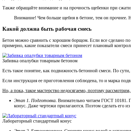
Также обращайте внимание и на прочность щебенки при сжат
Внимание! Чем больше щебня в бетоне, тем он прочнее. Н
Какой должна быть рабочая смесь
Бетон можно сравнить с хорошим борщом. Если все сделано по
примерно, какие показатели смеси принесет плановый контроль
Забивка опалубки товарным бетоном
Есть такое понятие, как подвижность бетонной смеси. По сути
Если инструкция ее приготовления соблюдена, то и марка подви
Но, а пока, такое мастерство недосягаемо, поэтому рассмотри
Этап 1. Подготовка.
Внимательно читаем ГОСТ 10181. Г
конус. Даже чертежи прилагаются. Поэтом сделать его из 
Лабораторный стандартный конус
Этап 2. Бетонирование.
Смочите конус водой и установи