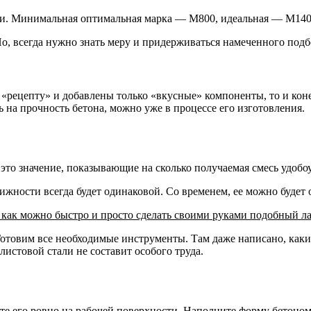
ии. Минимальная оптимальная марка — М800, идеальная — М140
о, всегда нужно знать меру и придерживаться намеченного подбо
 «рецепту» и добавлены только «вкусные» компоненты, то и кон
 на прочность бетона, можно уже в процессе его изготовления.
, это значение, показывающие на сколько получаемая смесь удобо
жности всегда будет одинаковой. Со временем, ее можно будет о
м, как можно быстро и просто сделать своими руками подобный л
отовим все необходимые инструменты. Там даже написано, каки
листовой стали не составит особого труда.
те его ровно на рабочей поверхности. Наполните форму бетоно