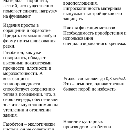
Материал – пористый,
водопоглощения.
легкий, что существенно
Гигроскопичность материала
помогает снизить нагрузку
вынуждает застройщиков его
на фундамент.
защищать.
Изделия просты в
Плохая фиксация метизов.
обращении и обработке.
Необходимость приобретения и
Придать им можно любую
использования
форму путем шлифования,
специализированного крепежа.
резки.
Газобетон, как уже
говорилось, обладает
высокими показателями
прочности, плотности и
морозостойкости. А
коэффициент
Усадка составляет до 0,3 мм/м2.
теплопроводности
Это – немного, однако трещин
способствует сохранению
бывает порой не избежать.
тепла в помещении, что, в
свою очередь, обеспечивает
значительную экономию на
утеплении и отоплении
здания.
Наличие кустарных
Газобетон – экологически
производств газобетона
чистый, он не содержит в