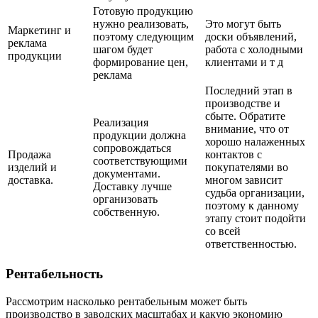
Готовую продукцию
нужно реализовать,
Это могут быть
Маркетинг и
поэтому следующим
доски объявлений,
реклама
шагом будет
работа с холодными
продукции
формирование цен,
клиентами и т д
реклама
Последний этап в
производстве и
сбыте. Обратите
Реализация
внимание, что от
продукции должна
хорошо налаженных
сопровождаться
Продажа
контактов с
соответствующими
изделий и
покупателями во
документами.
доставка.
многом зависит
Доставку лучше
судьба организации,
организовать
поэтому к данному
собственную.
этапу стоит подойти
со всей
ответственностью.
Рентабельность
Рассмотрим насколько рентабельным может быть
производство в заводских масштабах и какую экономию