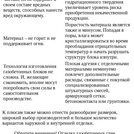
гидратационного твердения
своем составе вредных
увеличивает уровень риска
веществ, способных нанести
приобретения некачественной
вред окружающему.
продукции.
Пористость материала является
также и минусом. Попадая в
поры, влага может
Материал – не горит и не
кристаллизироваться во время
поддерживает огня.
преобладания отрицательных
температур и начать разрушать
структуру блока изнутри.
Плохая адгезия с отделочными
Технология изготовления
материалами неминуемо
газобетонных блоков не
повлечет дополнительные
сложна. И, желающие
расходы, связанные с покупкой
сэкономить, вполне могут
специализированных
попробовать свои силы в
штукатурных смесей,
самостоятельном
армирующей сетки,
производстве.
бетоноконтакта или грунтовки.
К плюсам также можно отнести разнообразие размеров,
широкий выбор производителей и большое количество
вариантов наружной и внутренней отделки.
Обратите внимание! Отделку газобетонных стен