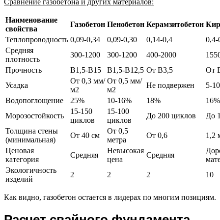
Сравнение газобетона и других материалов:
Наименование
Газобетон
Пенобетон
Керамзитобетон
Кир
свойства
Теплопроводность
0,09-0,34
0,09-0,30
0,14-0,4
0,4-
Средняя
300-1200
300-1200
400-2000
155
плотность
Прочность
В1,5-В15
В1,5-В12,5
От В3,5
От В
От 0,3 мм/
От 0,5 мм/
Усадка
Не подвержен
5-1
м2
м2
Водопоглощение
25%
10-16%
18%
16%
15-150
15-100
Морозостойкость
До 200 циклов
До 
циклов
циклов
Толщина стены
От 0,5
От 40 см
От 0,6
1,2 
(минимальная)
метра
Ценовая
Невысокая
Дор
Средняя
Средняя
категория
цена
мат
Экологичность
2
2
2
10
изделий
Как видно, газобетон остается в лидерах по многим позициям.
Расчет свайного фундамента