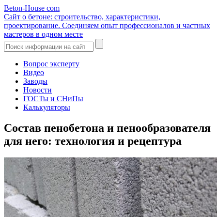
Beton-House
com
Сайт о бетоне: строительство, характеристики,
проектирование. Соединяем опыт профессионалов и частных
мастеров в одном месте
Вопрос эксперту
Видео
Заводы
Новости
ГОСТы и СНиПы
Калькуляторы
Состав пенобетона и пенообразователя
для него: технология и рецептура