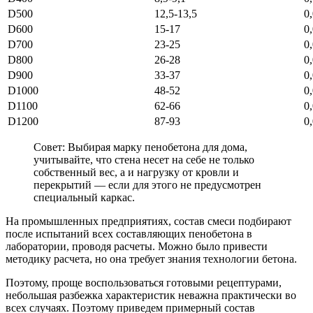
D500
12,5-13,5
0
D600
15-17
0
D700
23-25
0
D800
26-28
0
D900
33-37
0
D1000
48-52
0
D1100
62-66
0
D1200
87-93
0
Совет: Выбирая марку пенобетона для дома,
учитывайте, что стена несет на себе не только
собственный вес, а и нагрузку от кровли и
перекрытий — если для этого не предусмотрен
специальный каркас.
На промышленных предприятиях, состав смеси подбирают
после испытаний всех составляющих пенобетона в
лаборатории, проводя расчеты. Можно было привести
методику расчета, но она требует знания технологии бетона.
Поэтому, проще воспользоваться готовыми рецептурами,
небольшая разбежка характеристик неважна практически во
всех случаях. Поэтому приведем примерный состав