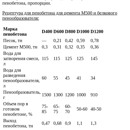
пенобетона, пропорции.
Рецептура для пенобетона для цемента М500 и белкового
пенообразователя:
Марка
D400
D600
D800
D1000
D1200
пенобетона
Песок, тн
—
0,21
0,42
0,59
0,78
Цемент М500, тн
0,3
0,31
0,32
0,35
0,36
Вода для
затворения смеси,
115
115
125
125
145
л
Вода для
разведения
60
55
45
41
34
пенообразователя,
л
Пенообразователь,
1500
1300
1200
1000
910
г
Объем пор в
75-
65-
60-
готовом
50-60
40-50
85
75
70
пенобетоне, %
Выход
0,47
0,68
0,9
1,1
1,3
пенобетона, тн