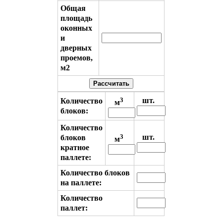
Общая
площадь
оконных
и
дверных
проемов,
м2
Рассчитать
3
шт.
Количество
м
блоков:
Количество
3
шт.
блоков
м
кратное
паллете:
Количество блоков
на паллете:
Количество
паллет: