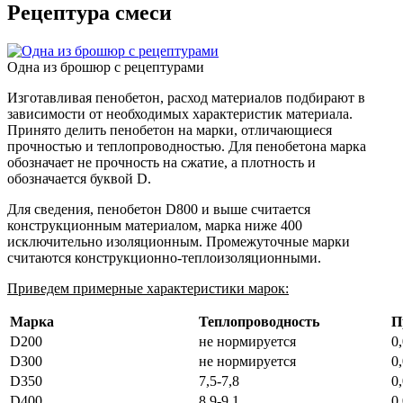
Рецептура смеси
Одна из брошюр с рецептурами
Изготавливая пенобетон, расход материалов подбирают в
зависимости от необходимых характеристик материала.
Принято делить пенобетон на марки, отличающиеся
прочностью и теплопроводностью. Для пенобетона марка
обозначает не прочность на сжатие, а плотность и
обозначается буквой D.
Для сведения, пенобетон D800 и выше считается
конструкционным материалом, марка ниже 400
исключительно изоляционным. Промежуточные марки
считаются конструкционно-теплоизоляционными.
Приведем примерные характеристики марок:
Марка
Теплопроводность
П
D200
не нормируется
0
D300
не нормируется
0
D350
7,5-7,8
0
D400
8,9-9,1
0