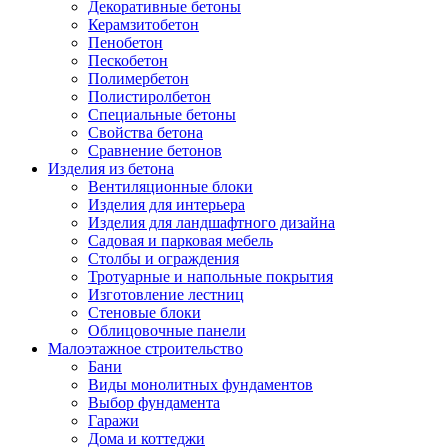
Декоративные бетоны
Керамзитобетон
Пенобетон
Пескобетон
Полимербетон
Полистиролбетон
Специальные бетоны
Свойства бетона
Сравнение бетонов
Изделия из бетона
Вентиляционные блоки
Изделия для интерьера
Изделия для ландшафтного дизайна
Садовая и парковая мебель
Столбы и ограждения
Тротуарные и напольные покрытия
Изготовление лестниц
Стеновые блоки
Облицовочные панели
Малоэтажное строительство
Бани
Виды монолитных фундаментов
Выбор фундамента
Гаражи
Дома и коттеджи