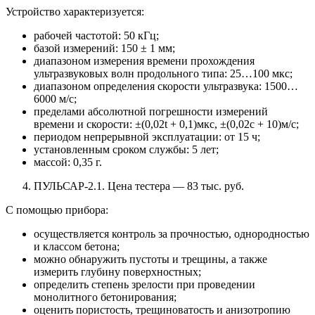
Устройство характеризуется:
рабочей частотой: 50 кГц;
базой измерений: 150 ± 1 мм;
диапазоном измерения времени прохождения
ультразвуковых волн продольного типа: 25…100 мкс;
диапазоном определения скорости ультразвука: 1500…
6000 м/с;
пределами абсолютной погрешности измерений
времени и скорости: ±(0,02t + 0,1)мкс, ±(0,02с + 10)м/с;
периодом непрерывной эксплуатации: от 15 ч;
установленным сроком службы: 5 лет;
массой: 0,35 г.
ПУЛЬСАР-2.1. Цена тестера — 83 тыс. руб.
С помощью прибора:
осуществляется контроль за прочностью, однородностью
и классом бетона;
можно обнаружить пустоты и трещины, а также
измерить глубину поверхностных;
определить степень зрелости при проведении
монолитного бетонирования;
оценить пористость, трещиноватость и анизотропию