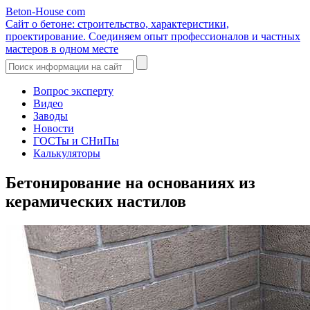
Beton-House
com
Сайт о бетоне: строительство, характеристики,
проектирование. Соединяем опыт профессионалов и частных
мастеров в одном месте
Вопрос эксперту
Видео
Заводы
Новости
ГОСТы и СНиПы
Калькуляторы
Бетонирование на основаниях из
керамических настилов