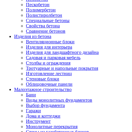
Пескобетон
Полимербетон
Полистиролбетон
Специальные бетоны
Свойства бетона
Сравнение бетонов
Изделия из бетона
Вентиляционные блоки
Изделия для интерьера
Изделия для ландшафтного дизайна
Садовая и парковая мебель
Столбы и ограждения
Тротуарные и напольные покрытия
Изготовление лестниц
Стеновые блоки
Облицовочные панели
Малоэтажное строительство
Бани
Виды монолитных фундаментов
Выбор фундамента
Гаражи
Дома и коттеджи
Инструмент
Монолитные перекрытия
Стены из газобетонных блоков