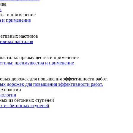
а
а и применение
тивных настилов
астилы: преимущества и применение
вых дорожек для повышения эффективности работ.
хнологии
х из бетонных ступеней