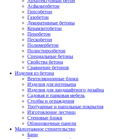
Архитектурный бетон
Асфальтобетон
Гипсобетон
Газобетон
Декоративные бетоны
Керамзитобетон
Пенобетон
Пескобетон
Полимербетон
Полистиролбетон
Специальные бетоны
Свойства бетона
Сравнение бетонов
Изделия из бетона
Вентиляционные блоки
Изделия для интерьера
Изделия для ландшафтного дизайна
Садовая и парковая мебель
Столбы и ограждения
Тротуарные и напольные покрытия
Изготовление лестниц
Стеновые блоки
Облицовочные панели
Малоэтажное строительство
Бани