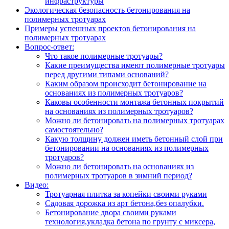
инфраструктуры
Экологическая безопасность бетонирования на
полимерных тротуарах
Примеры успешных проектов бетонирования на
полимерных тротуарах
Вопрос-ответ:
Что такое полимерные тротуары?
Какие преимущества имеют полимерные тротуары
перед другими типами оснований?
Каким образом происходит бетонирование на
основаниях из полимерных тротуаров?
Каковы особенности монтажа бетонных покрытий
на основаниях из полимерных тротуаров?
Можно ли бетонировать на полимерных тротуарах
самостоятельно?
Какую толщину должен иметь бетонный слой при
бетонировании на основаниях из полимерных
тротуаров?
Можно ли бетонировать на основаниях из
полимерных тротуаров в зимний период?
Видео:
Тротуарная плитка за копейки своими руками
Садовая дорожка из арт бетона,без опалубки.
Бетонирование двора своими руками
технология,укладка бетона по грунту с миксера,