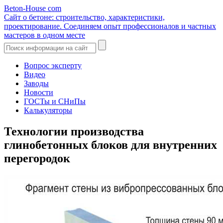
Beton-House
com
Сайт о бетоне: строительство, характеристики,
проектирование. Соединяем опыт профессионалов и частных
мастеров в одном месте
Вопрос эксперту
Видео
Заводы
Новости
ГОСТы и СНиПы
Калькуляторы
Технологии производства
глинобетонных блоков для внутренних
перегородок