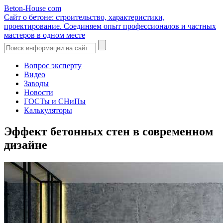
Beton-House
com
Сайт о бетоне: строительство, характеристики,
проектирование. Соединяем опыт профессионалов и частных
мастеров в одном месте
Вопрос эксперту
Видео
Заводы
Новости
ГОСТы и СНиПы
Калькуляторы
Эффект бетонных стен в современном
дизайне