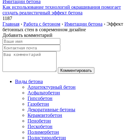
Имитации бетона
Как использование технологий окрашивания помогает
создать реалистичный эффект бетона
1187
Главная
›
Работа с бетоном
›
Имитации бетона
›
Эффект
бетонных стен в современном дизайне
Добавить комментарий
Виды бетона
Архитектурный бетон
Асфальтобетон
Гипсобетон
Газобетон
Декоративные бетоны
Керамзитобетон
Пенобетон
Пескобетон
Полимербетон
Полистиролбетон