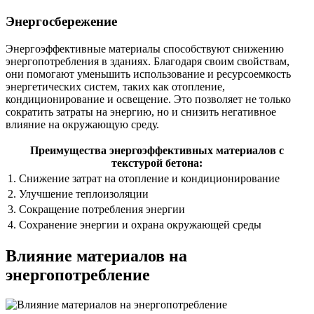
Энергосбережение
Энергоэффективные материалы способствуют снижению
энергопотребления в зданиях. Благодаря своим свойствам,
они помогают уменьшить использование и ресурсоемкость
энергетических систем, таких как отопление,
кондиционирование и освещение. Это позволяет не только
сократить затраты на энергию, но и снизить негативное
влияние на окружающую среду.
Преимущества энергоэффективных материалов с
текстурой бетона:
1. Снижение затрат на отопление и кондиционирование
2. Улучшение теплоизоляции
3. Сокращение потребления энергии
4. Сохранение энергии и охрана окружающей среды
Влияние материалов на
энергопотребление