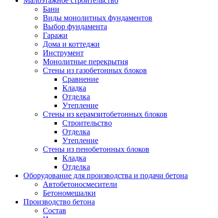
Малоэтажное строительство
Бани
Виды монолитных фундаментов
Выбор фундамента
Гаражи
Дома и коттеджи
Инструмент
Монолитные перекрытия
Стены из газобетонных блоков
Сравнение
Кладка
Отделка
Утепление
Стены из керамзитобетонных блоков
Строительство
Отделка
Утепление
Стены из пенобетонных блоков
Кладка
Отделка
Оборудование для производства и подачи бетона
Автобетоносмесители
Бетономешалки
Производство бетона
Состав