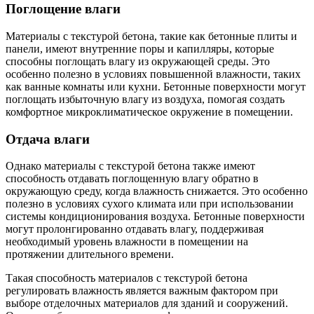
Поглощение влаги
Материалы с текстурой бетона, такие как бетонные плиты и
панели, имеют внутренние поры и капилляры, которые
способны поглощать влагу из окружающей среды. Это
особенно полезно в условиях повышенной влажности, таких
как ванные комнаты или кухни. Бетонные поверхности могут
поглощать избыточную влагу из воздуха, помогая создать
комфортное микроклиматическое окружение в помещении.
Отдача влаги
Однако материалы с текстурой бетона также имеют
способность отдавать поглощенную влагу обратно в
окружающую среду, когда влажность снижается. Это особенно
полезно в условиях сухого климата или при использовании
системы кондиционирования воздуха. Бетонные поверхности
могут пролонгированно отдавать влагу, поддерживая
необходимый уровень влажности в помещении на
протяжении длительного времени.
Такая способность материалов с текстурой бетона
регулировать влажность является важным фактором при
выборе отделочных материалов для зданий и сооружений.