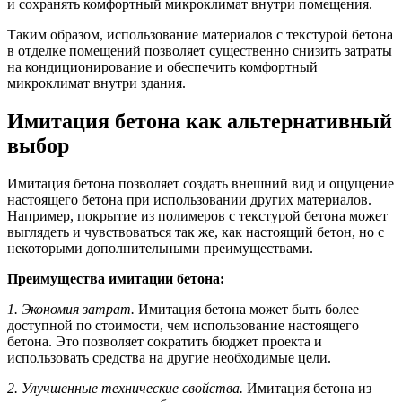
и сохранять комфортный микроклимат внутри помещения.
Таким образом, использование материалов с текстурой бетона
в отделке помещений позволяет существенно снизить затраты
на кондиционирование и обеспечить комфортный
микроклимат внутри здания.
Имитация бетона как альтернативный
выбор
Имитация бетона позволяет создать внешний вид и ощущение
настоящего бетона при использовании других материалов.
Например, покрытие из полимеров с текстурой бетона может
выглядеть и чувствоваться так же, как настоящий бетон, но с
некоторыми дополнительными преимуществами.
Преимущества имитации бетона:
1. Экономия затрат.
Имитация бетона может быть более
доступной по стоимости, чем использование настоящего
бетона. Это позволяет сократить бюджет проекта и
использовать средства на другие необходимые цели.
2. Улучшенные технические свойства.
Имитация бетона из