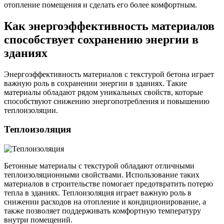
отопление помещения и сделать его более комфортным.
Как энергоэффективность материалов
способствует сохранению энергии в
зданиях
Энергоэффективность материалов с текстурой бетона играет
важную роль в сохранении энергии в зданиях. Такие
материалы обладают рядом уникальных свойств, которые
способствуют снижению энергопотребления и повышению
теплоизоляции.
Теплоизоляция
Бетонные материалы с текстурой обладают отличными
теплоизоляционными свойствами. Использование таких
материалов в строительстве помогает предотвратить потерю
тепла в зданиях. Теплоизоляция играет важную роль в
снижении расходов на отопление и кондиционирование, а
также позволяет поддерживать комфортную температуру
внутри помещений.