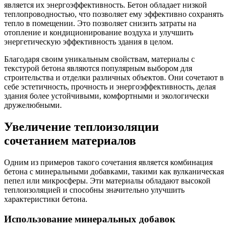
является их энергоэффективность. Бетон обладает низкой
теплопроводностью, что позволяет ему эффективно сохранять
тепло в помещении. Это позволяет снизить затраты на
отопление и кондиционирование воздуха и улучшить
энергетическую эффективность здания в целом.
Благодаря своим уникальным свойствам, материалы с
текстурой бетона являются популярным выбором для
строительства и отделки различных объектов. Они сочетают в
себе эстетичность, прочность и энергоэффективность, делая
здания более устойчивыми, комфортными и экологически
дружелюбными.
Увеличение теплоизоляции
сочетанием материалов
Одним из примеров такого сочетания является комбинация
бетона с минеральными добавками, такими как вулканическая
пепел или микросферы. Эти материалы обладают высокой
теплоизоляцией и способны значительно улучшить
характеристики бетона.
Использование минеральных добавок