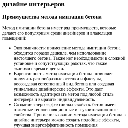
дизайне интерьеров
Преимущества метода имитации бетона
Метод имитации бетона имеет ряд преимуществ, которые
делают его популярным среди дизайнеров и владельцев
помещений:
Экономичность: применение метода имитации бетона
обходится гораздо дешевле, чем использование
настоящего бетона. Также нет необходимости в сложной
установке и сопутствующих работах, что также
экономит время и деньги.
Вариативность: метод имитации бетона позволяет
получить разнообразные оттенки и фактуры,
воссоздавая естественный вид бетона или создавая
уникальные дизайнерские эффекты. Это дает
возможность адаптировать метод под любой стиль
интерьера и выразить индивидуальность.
Создание энергоэффективных свойств: бетон имеет
отличные теплоизоляционные и звукоизоляционные
свойства. При использовании метода имитации бетона в
дизайне интерьера можно создать подобные эффекты,
улучшая энергоэффективность помещения.