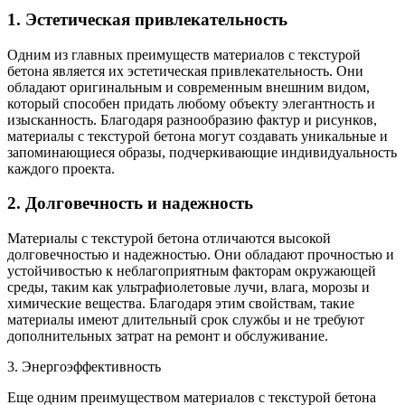
1. Эстетическая привлекательность
Одним из главных преимуществ материалов с текстурой
бетона является их эстетическая привлекательность. Они
обладают оригинальным и современным внешним видом,
который способен придать любому объекту элегантность и
изысканность. Благодаря разнообразию фактур и рисунков,
материалы с текстурой бетона могут создавать уникальные и
запоминающиеся образы, подчеркивающие индивидуальность
каждого проекта.
2. Долговечность и надежность
Материалы с текстурой бетона отличаются высокой
долговечностью и надежностью. Они обладают прочностью и
устойчивостью к неблагоприятным факторам окружающей
среды, таким как ультрафиолетовые лучи, влага, морозы и
химические вещества. Благодаря этим свойствам, такие
материалы имеют длительный срок службы и не требуют
дополнительных затрат на ремонт и обслуживание.
3. Энергоэффективность
Еще одним преимуществом материалов с текстурой бетона