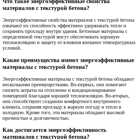
Что такое энергоэффективные свойства
материалов с текстурой бетона?
Энергоэффективные свойства материалов с текстурой бетона
означают их способность эффективно удерживать тепло и
сохранять прохладу внутри здания. Бетонные материалы с
определенной текстурой могут обеспечивать хорошую
теплоизоляцию и защиту от влияния внешних температурных
условий.
Какие преимущества имеют энергоэффективные
материалы с текстурой бетона?
Энергоэффективные материалы с текстурой бетона обладают
несколькими преимуществами. Во-первых, они помогают
снизить затраты на отопление и кондиционирование
помещений благодаря хорошей теплоизоляции. Во-вторых,
они способствуют созданию комфортного внутреннего
климата, сохраняя прохладу в жаркую погоду и тепло в
холодную. Кроме того, эти материалы обладают высокой
прочностью и долговечностью.
Как достигается энергоэффективность
материалов с текстурой бетона?