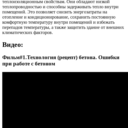
теплоизоляционным свойствам. Они обладают низкой
теплопроводностью и способны задерживать тепло внутри
помещений. Это позволяет снизить энергозатраты на
отопление и кондиционирование, сохранить постоянную
комфортную температуру внутри помещений и избежать
перепадов температуры, а также защитить здание от внешних
климатических факторов.
Видео:
Фильм#1.Технология (рецепт) бетона. Ошибки
при работе с бетоном