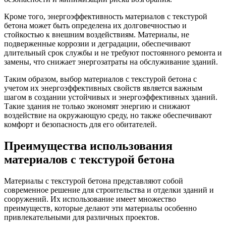
Кроме того, энергоэффективность материалов с текстурой
бетона может быть определена их долговечностью и
стойкостью к внешним воздействиям. Материалы, не
подверженные коррозии и деградации, обеспечивают
длительный срок службы и не требуют постоянного ремонта и
замены, что снижает энергозатраты на обслуживание зданий.
Таким образом, выбор материалов с текстурой бетона с
учетом их энергоэффективных свойств является важным
шагом в создании устойчивых и энергоэффективных зданий.
Такие здания не только экономят энергию и снижают
воздействие на окружающую среду, но также обеспечивают
комфорт и безопасность для его обитателей.
Преимущества использования
материалов с текстурой бетона
Материалы с текстурой бетона представляют собой
современное решение для строительства и отделки зданий и
сооружений. Их использование имеет множество
преимуществ, которые делают эти материалы особенно
привлекательными для различных проектов.