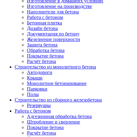
Изготовление в домашних условиях
Изготовление на производстве
Наполнители для бетона
Работа с бетоном
Бетонная плитка
Дизайн бетона
Документация по бетону
Железнение поверхности
Защита бетона
Обработка бетона
Покрытие бетона
Расчёт бетона
Строительство из монолитного бетона
Автодороги
Крыши
Монолитное бетонирование
Парковки
Полы
Строительство из сборного железобетона
Резервуары
Работа с бетоном
Адгезионная обработка бетона
Штробление и сверление
Покрытие бетона
Расчёт бетона