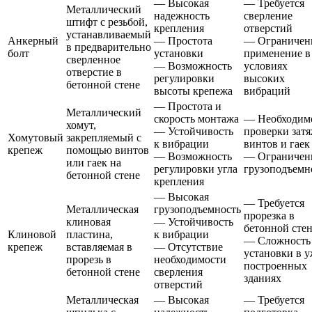
— Высокая
— Требуется
Металлический
надежность
сверление
штифт с резьбой,
крепления
отверстий
устанавливаемый
Анкерный
— Простота
— Ограничен
в предварительно
болт
установки
применение в
сверленное
— Возможность
условиях
отверстие в
регулировки
высоких
бетонной стене
высоты крепежа
вибраций
— Простота и
Металлический
скорость монтажа
— Необходим
хомут,
— Устойчивость
проверки зат
Хомутовый
закрепляемый с
к вибрации
винтов и гаек
крепеж
помощью винтов
— Возможность
— Ограничен
или гаек на
регулировки угла
грузоподъемн
бетонной стене
крепления
— Высокая
— Требуется
Металлическая
грузоподъемность
прорезка в
клиновая
— Устойчивость
бетонной сте
Клиновой
пластина,
к вибрации
— Сложность
крепеж
вставляемая в
— Отсутствие
установки в у
прорезь в
необходимости
построенных
бетонной стене
сверления
зданиях
отверстий
Металлическая
— Высокая
— Требуется