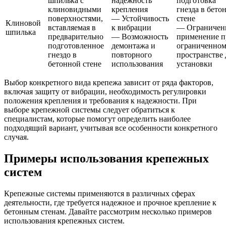
шпилька с
надежность
подготовка
клиновидными
крепления
гнезда в бето
поверхностями,
— Устойчивость
стене
Клиновой
вставляемая в
к вибрации
— Ограничен
шпилька
предварительно
— Возможность
применение п
подготовленное
демонтажа и
ограниченно
гнездо в
повторного
пространстве 
бетонной стене
использования
установки
Выбор конкретного вида крепежа зависит от ряда факторов,
включая защиту от вибрации, необходимость регулировки
положения крепления и требования к надежности. При
выборе крепежной системы следует обратиться к
специалистам, которые помогут определить наиболее
подходящий вариант, учитывая все особенности конкретного
случая.
Примеры использования крепежных
систем
Крепежные системы применяются в различных сферах
деятельности, где требуется надежное и прочное крепление к
бетонным стенам. Давайте рассмотрим несколько примеров
использования крепежных систем.