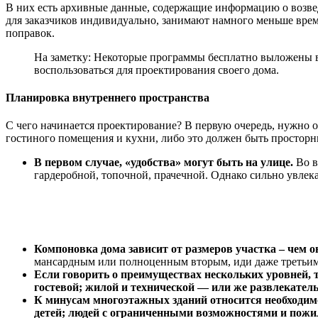
В них есть архивные данные, содержащие информацию о возвед
для заказчиков индивидуально, занимают намного меньше вре
поправок.
На заметку: Некоторые программы бесплатно выложены в
воспользоваться для проектирования своего дома.
Планировка внутреннего пространства
С чего начинается проектирование? В первую очередь, нужно 
гостиного помещения и кухни, либо это должен быть просторны
В первом случае, «удобства» могут быть на улице.
Во в
гардеробной, топочной, прачечной. Однако сильно увлека
Компоновка дома зависит от размеров участка – чем о
мансардным или полноценным вторым, иди даже третьим
Если говорить о преимуществах нескольких уровней, т
гостевой; жилой и технической — или же развлекатель
К минусам многоэтажных зданий относится необходимо
детей; людей с ограниченными возможностями и пожи