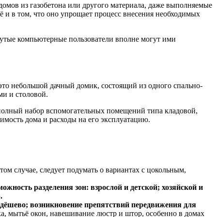
домов из газобетона или другого материала, даже выполняемые
 и в том, что оно упрощает процесс внесения необходимых
нутые компьютерные пользователи вполне могут ими
 это небольшой дачный домик, состоящий из одного спально-
ми и столовой.
е полный набор вспомогательных помещений типа кладовой,
оимость дома и расходы на его эксплуатацию.
том случае, следует подумать о вариантах с цокольным,
жность разделения зон: взрослой и детской; хозяйской и
.
недёшево; возникновение препятствий передвижения для
а, мытьё окон, навешивание люстр и штор, особенно в домах