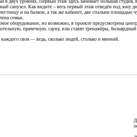
в двух уровнях. Первый этаж здесь занимает большая студия, в
ый санузел. Как видите – весь первый этаж отведён под зону д
 лестницу и на балкон, а так же кабинет, две спальни площадью 
лена семьи.
рное оборудование, но возможно, в проекте предусмотрена центр
отельную, прачечную, сауну, или ставят тренажёры, бильярдный 
 каждого своя — ведь, сколько людей, столько и мнений.
Д
о