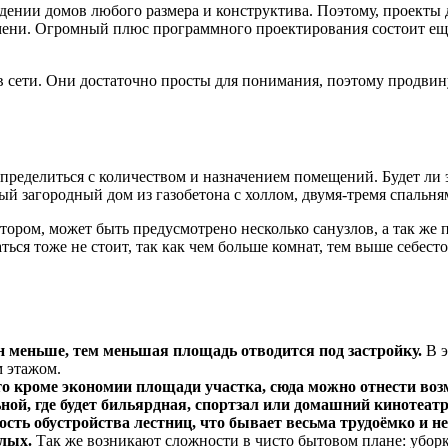
ении домов любого размера и конструктива. Поэтому, проекты 
мени. Огромный плюс программного проектирования состоит ещё
 сети. Они достаточно просты для понимания, поэтому продви
определиться с количеством и назначением помещений. Будет ли
й загородный дом из газобетона с холлом, двумя-тремя спальня
тором, может быть предусмотрено несколько санузлов, а так ж
ться тоже не стоит, так как чем больше комнат, тем выше себест
н меньше, тем меньшая площадь отводится под застройку.
В э
 этажом.
о кроме экономии площади участка, сюда можно отнести возмо
ной, где будет бильярдная, спортзал или домашний кинотеатр
сть обустройства лестниц, что бывает весьма трудоёмко и 
лых.
Так же возникают сложности в чисто бытовом плане: уборк