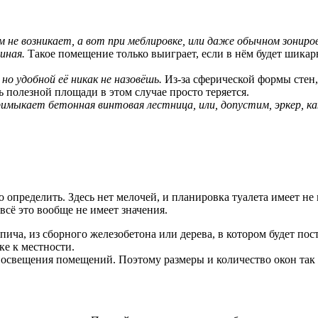
 не возникает, а вот при меблировке, или даже обычном зонир
иная.
Такое помещение только выиграет, если в нём будет шикар
о удобной её никак не назовёшь.
Из-за сферической формы стен,
ть полезной площади в этом случае просто теряется.
примыкает бетонная винтовая лестница, или, допустим, эркер, к
но определить. Здесь нет мелочей, и планировка туалета имеет 
всё это вообще не имеет значения.
рпича, из сборного железобетона или дерева, в котором будет по
ке к местности.
го освещения помещений. Поэтому размеры и количество окон та