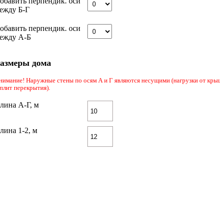
обавить перпендик. оси
ежду Б-Г
обавить перпендик. оси
ежду А-Б
азмеры дома
нимание! Наружные стены по осям А и Г являются несущими (нагрузки от кр
 плит перекрытия).
лина А-Г, м
лина 1-2, м