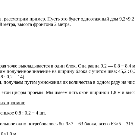
в, рассмотрим пример. Пусть это будет одноэтажный дом 9,2×9,2
8 метра, высота фронтона 2 метра.
 тоже выкладывается в один блок. Она равна 9,2 — 0,8 = 8,4 м. 
им полученное значение на ширину блока с учетом шва: 45,2 : 0,2
 : 0,2 = 14).
н, получаем путем умножения их количества в одном ряду на числ
з этой цифры проемы. Мы имеем пять окон шириной 1,8 м и высот
тих проемов:
нькое 0,8 : 0,2 = 4 шт.
ьшое окно потребовалось бы 9×7 = 63 блока, всего 63×5 = 315. 
0×1,0 м.