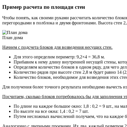
Пример расчета по площади стен
Чтобы понять, как своими руками рассчитать количество блоко
перегородками в полблока и двумя фронтонами. Высота стен 2,
План дома
Начнем с подсчета блоков для возведения несущих стен.
Для этого определим периметр: 9,2×4 = 36,8 м.
Прибавим к нему длину внутренней несущей стены, которая
Определяем количество блоков в одном ряду, для чего дел
Количество рядов при высоте стен 2,8 м будет равно 14 (2,8
Количество блоков, необходимое для возведения этих сте
Для получения более точного результата необходимо вычесть и
Посчитаем, сколько блоков потребовалось бы для заполнения э
По длине на каждое большое окно: 1,8 : 0,2 = 9 шт., на мале
По высоте на все окна: 1,4 : 0,2 = 7 шт.
Путем несложных вычислений получаем, что на каждое бол
Аналогично с дверными проемами. Их два, каждый размером 2,