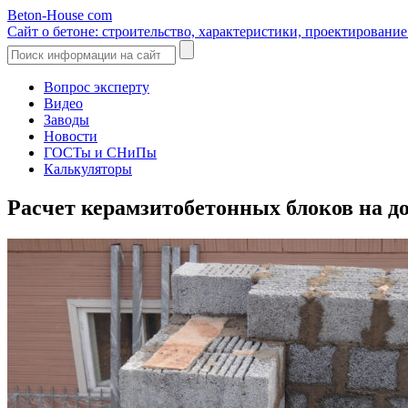
Beton-House
com
Сайт о бетоне: строительство, характеристики, проектировани
Вопрос эксперту
Видео
Заводы
Новости
ГОСТы и СНиПы
Калькуляторы
Расчет керамзитобетонных блоков на 