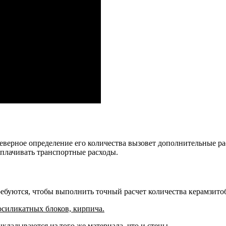
верное определение его количества вызовет дополнительные ра
 оплачивать транспортные расходы.
требуются, чтобы выполнить точный расчет количества керамзито
осиликатных блоков, кирпича.
кладываются из того же материала, что и стены.