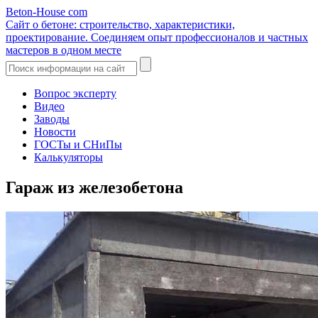
Beton-House
com
Сайт о бетоне: строительство, характеристики,
проектирование. Соединяем опыт профессионалов и частных
мастеров в одном месте
Вопрос эксперту
Видео
Заводы
Новости
ГОСТы и СНиПы
Калькуляторы
Гараж из железобетона