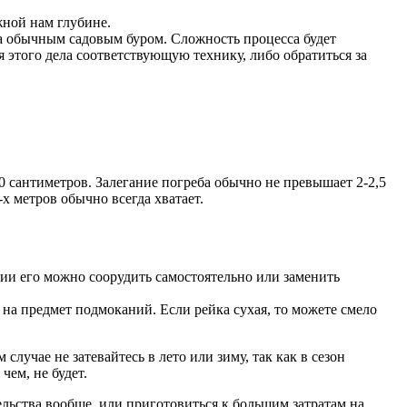
жной нам глубине.
ена обычным садовым буром. Сложность процесса будет
я этого дела соответствующую технику, либо обратиться за
 сантиметров. Залегание погреба обычно не превышает 2-2,5
х метров обычно всегда хватает.
ии его можно соорудить самостоятельно или заменить
я на предмет подмоканий. Если рейка сухая, то можете смело
лучае не затевайтесь в лето или зиму, так как в сезон
чем, не будет.
тельства вообще, или приготовиться к большим затратам на