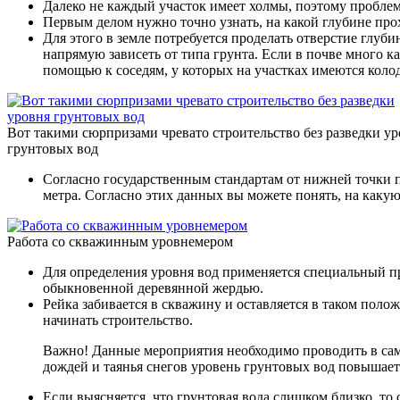
Далеко не каждый участок имеет холмы, поэтому проблем
Первым делом нужно точно узнать, на какой глубине прох
Для этого в земле потребуется проделать отверстие глуб
напрямую зависеть от типа грунта. Если в почве много к
помощью к соседям, у которых на участках имеются коло
Вот такими сюрпризами чревато строительство без разведки у
грунтовых вод
Согласно государственным стандартам от нижней точки п
метра. Согласно этих данных вы можете понять, на какую
Работа со скважинным уровнемером
Для определения уровня вод применяется специальный пр
обыкновенной деревянной жердью.
Рейка забивается в скважину и оставляется в таком полож
начинать строительство.
Важно! Данные мероприятия необходимо проводить в самые 
дождей и таянья снегов уровень грунтовых вод повышаетс
Если выясняется, что грунтовая вода слишком близко, то 