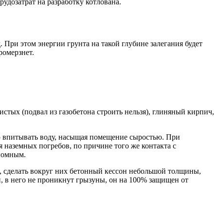
рудозатрат на разработку котлована.
 При этом энергии грунта на такой глубине залегания будет
ромерзнет.
стых (подвал из газобетона строить нельзя), глиняный кирпич,
вно впитывать воду, насыщая помещение сыростью. При
я наземных погребов, по причине того же контакта с
ономным.
, сделать вокруг них бетонный кессон небольшой толщины,
и, в него не проникнут грызуны, он на 100% защищен от