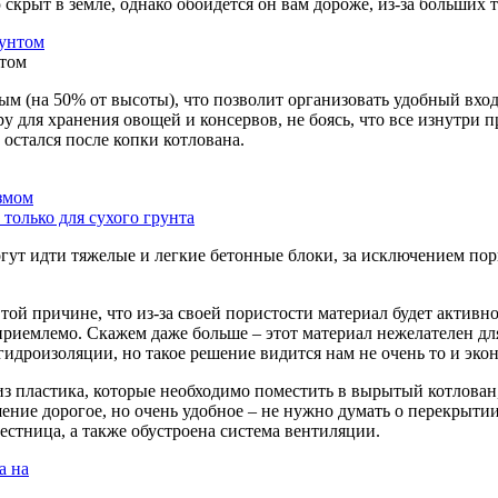
крыт в земле, однако обойдется он вам дороже, из-за больших т
нтом
м (на 50% от высоты), что позволит организовать удобный вход.
 для хранения овощей и консервов, не боясь, что все изнутри п
остался после копки котлована.
гут идти тяжелые и легкие бетонные блоки, за исключением пори
 той причине, что из-за своей пористости материал будет акти
приемлемо. Скажем даже больше – этот материал нежелателен дл
гидроизоляции, но такое решение видится нам не очень то и эк
з пластика, которые необходимо поместить в вырытый котлован
ение дорогое, но очень удобное – не нужно думать о перекрыти
лестница, а также обустроена система вентиляции.