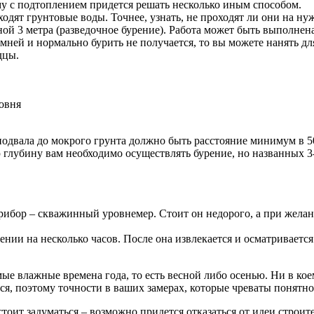
у с подтоплением придется решать несколько иным способом.
одят грунтовые воды. Точнее, узнать, не проходят ли они на ну
иной 3 метра (разведочное бурение). Работа может быть выполн
амней и нормально бурить не получается, то вы можете нанять дл
дцы.
ровня
одвала до мокрого грунта должно быть расстояние минимум в 50
 глубину вам необходимо осуществлять бурение, но названных 3-
ибор – скважинный уровнемер. Стоит он недорого, а при желан
ении на несколько часов. После она извлекается и осматриваетс
влажные времена года, то есть весной либо осенью. Ни в коем с
я, поэтому точности в ваших замерах, которые чреваты понятно 
стоит задуматься – возможно придется отказаться от идеи строи