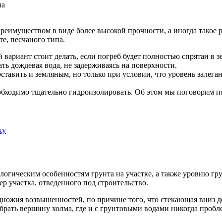
на
еимуществом в виде более высокой прочности, а иногда такое 
те, песчаного типа.
ариант стоит делать, если погреб будет полностью спрятан в з
ть дождевая вода, не задерживаясь на поверхности.
ставить и земляным, но только при условии, что уровень залега
еобходимо тщательно гидроизолировать. Об этом мы поговорим по
ологическим особенностям грунта на участке, а также уровню г
ер участка, отведенного под строительство.
одножия возвышенностей, по причине того, что стекающая вниз д
ыбрать вершину холма, где и с грунтовыми водами никогда пробле