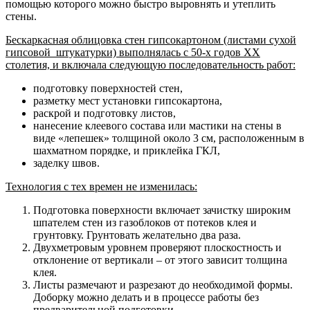
помощью которого можно быстро выровнять и утеплить
стены.
Бескаркасная облицовка стен гипсокартоном (листами сухой
гипсовой штукатурки) выполнялась с 50-х годов ХХ
столетия, и включала следующую последовательность работ:
подготовку поверхностей стен,
разметку мест установки гипсокартона,
раскрой и подготовку листов,
нанесение клеевого состава или мастики на стены в
виде «лепешек» толщиной около 3 см, расположенным в
шахматном порядке, и приклейка ГКЛ,
заделку швов.
Технология с тех времен не изменилась:
Подготовка поверхности включает зачистку широким
шпателем стен из газоблоков от потеков клея и
грунтовку. Грунтовать желательно два раза.
Двухметровым уровнем проверяют плоскостность и
отклонение от вертикали – от этого зависит толщина
клея.
Листы размечают и разрезают до необходимой формы.
Доборку можно делать и в процессе работы без
предварительной подготовки.