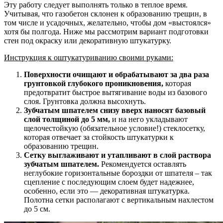
Эту работу следует выполнять только в теплое время.
Учитывая, что газобетон склонен к образованию трещин, в
том числе и усадочных, желательно, чтобы дом «выстоялся»
хотя бы полгода. Ниже мы рассмотрим вариант подготовки
стен под окраску или декоративную штукатурку.
Инструкция к оштукатуриванию своими руками:
Поверхности очищают и обрабатывают за два раза
грунтовкой глубокого проникновения,
которая
предотвратит быстрое вытягивание воды из базового
слоя. Грунтовка должна высохнуть.
Зубчатым шпателем снизу вверх наносят базовый
слой толщиной до 5 мм,
и на него укладывают
щелочестойкую (обязательное условие!) стеклосетку,
которая отвечает за стойкость штукатурки к
образованию трещин.
Сетку выглаживают и утапливают в слой раствора
зубчатым шпателем.
Рекомендуется оставлять
неглубокие горизонтальные бороздки от шпателя – так
сцепление с последующим слоем будет надежнее,
особенно, если это — декоративная штукатурка.
Полотна сетки располагают с вертикальным нахлестом
до 5 см.