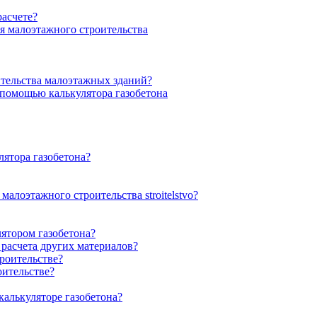
расчете?
я малоэтажного строительства
ительства малоэтажных зданий?
 помощью калькулятора газобетона
ятора газобетона?
алоэтажного строительства stroitelstvo?
лятором газобетона?
 расчета других материалов?
роительстве?
оительстве?
калькуляторе газобетона?