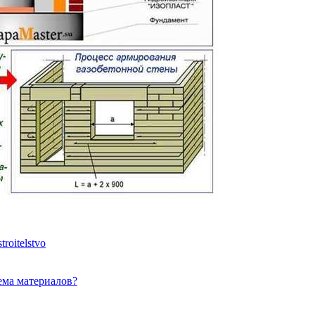
roitelstvo
ъема материалов?