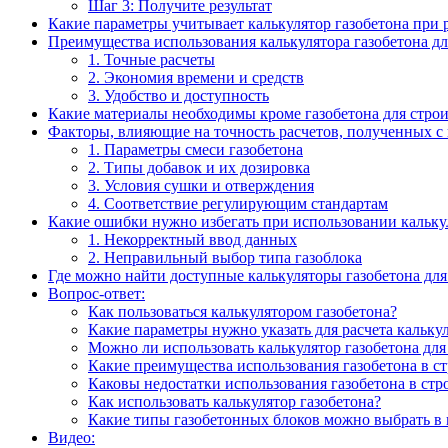
Шаг 3: Получите результат
Какие параметры учитывает калькулятор газобетона при 
Преимущества использования калькулятора газобетона дл
1. Точные расчеты
2. Экономия времени и средств
3. Удобство и доступность
Какие материалы необходимы кроме газобетона для стро
Факторы, влияющие на точность расчетов, полученных с
1. Параметры смеси газобетона
2. Типы добавок и их дозировка
3. Условия сушки и отверждения
4. Соответствие регулирующим стандартам
Какие ошибки нужно избегать при использовании калькул
1. Некорректный ввод данных
2. Неправильный выбор типа газоблока
Где можно найти доступные калькуляторы газобетона для м
Вопрос-ответ:
Как пользоваться калькулятором газобетона?
Какие параметры нужно указать для расчета кальку
Можно ли использовать калькулятор газобетона для
Какие преимущества использования газобетона в ст
Каковы недостатки использования газобетона в стр
Как использовать калькулятор газобетона?
Какие типы газобетонных блоков можно выбрать в 
Видео: