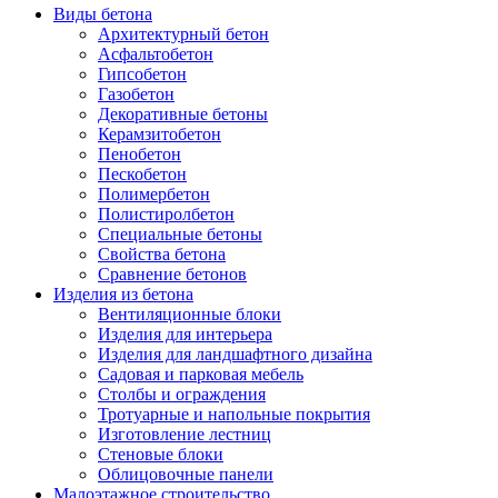
Виды бетона
Архитектурный бетон
Асфальтобетон
Гипсобетон
Газобетон
Декоративные бетоны
Керамзитобетон
Пенобетон
Пескобетон
Полимербетон
Полистиролбетон
Специальные бетоны
Свойства бетона
Сравнение бетонов
Изделия из бетона
Вентиляционные блоки
Изделия для интерьера
Изделия для ландшафтного дизайна
Садовая и парковая мебель
Столбы и ограждения
Тротуарные и напольные покрытия
Изготовление лестниц
Стеновые блоки
Облицовочные панели
Малоэтажное строительство