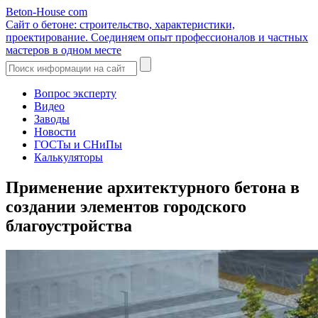
Beton-House
com
Сайт о бетоне: строительство, характеристики,
проектирование. Соединяем опыт профессионалов и частных
мастеров в одном месте
Вопрос эксперту
Видео
Заводы
Новости
ГОСТы и СНиПы
Калькуляторы
Применение архитектурного бетона в
создании элементов городского
благоустройства