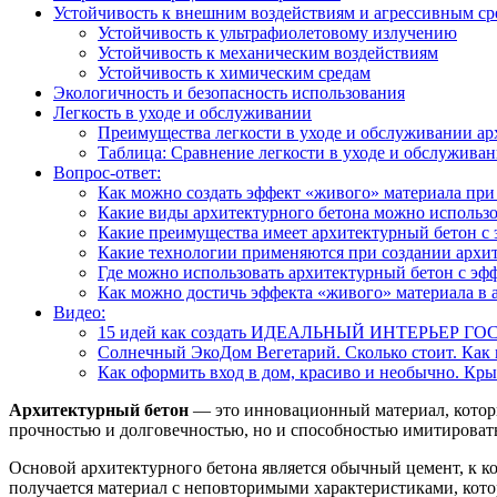
Устойчивость к внешним воздействиям и агрессивным ср
Устойчивость к ультрафиолетовому излучению
Устойчивость к механическим воздействиям
Устойчивость к химическим средам
Экологичность и безопасность использования
Легкость в уходе и обслуживании
Преимущества легкости в уходе и обслуживании ар
Таблица: Сравнение легкости в уходе и обслужива
Вопрос-ответ:
Как можно создать эффект «живого» материала при
Какие виды архитектурного бетона можно использо
Какие преимущества имеет архитектурный бетон с
Какие технологии применяются при создании архит
Где можно использовать архитектурный бетон с эф
Как можно достичь эффекта «живого» материала в 
Видео:
15 идей как создать ИДЕАЛЬНЫЙ ИНТЕРЬЕР Г
Солнечный ЭкоДом Вегетарий. Сколько стоит. Как п
Как оформить вход в дом, красиво и необычно. Кр
Архитектурный бетон
— это инновационный материал, которы
прочностью и долговечностью, но и способностью имитироват
Основой архитектурного бетона является обычный цемент, к к
получается материал с неповторимыми характеристиками, кото