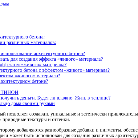
едам
хитектурного бетона:
нии различных материалов:
 использовании архитектурного бетона?
вать для создания эффекта «живого» материала?
 эффектом «живого» материала?
ектурного бетона с эффектом «живого» материала?
фектом «живого» материала?
архитектурном бетоне?
ОСТИНОЙ
олучить деньги. Будет ли влажно. Жить в теплице?
ыльцо дома своими руками
й позволяет создавать уникальные и эстетически привлекательн
ь природные текстуры и оттенки.
оторому добавляются разнообразные добавки и пигменты, обесп
рый может быть использован для создания различных архитекту