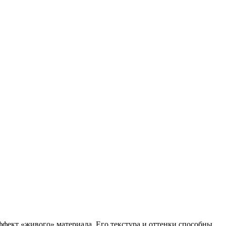
фект «живого» материала. Его текстура и оттенки способны