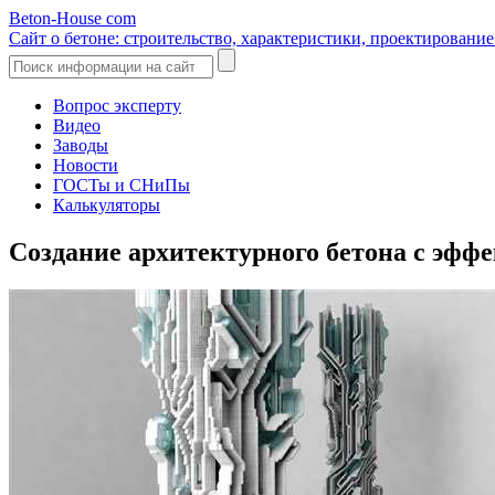
Beton-House
com
Сайт о бетоне: строительство, характеристики, проектировани
Вопрос эксперту
Видео
Заводы
Новости
ГОСТы и СНиПы
Калькуляторы
Создание архитектурного бетона с эфф