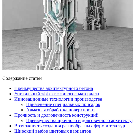
Содержание статьи
Преимущества архитектурного бетона
Уникальный эффект «живого» материала
Инновационные технологии производства
Применение специальных присадок
Алмазная обработка поверхности
Прочность и долговечность конструкций
Преимущества прочного и долговечного архитектур
Возможность создания разнообразных форм и текстур
Широкий выбор цветовых вариантов